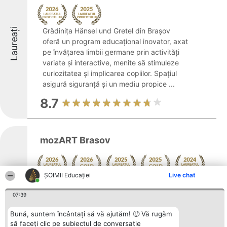
Laureați
Grădinița Hänsel und Gretel din Brașov
oferă un program educațional inovator, axat
pe învățarea limbii germane prin activități
variate și interactive, menite să stimuleze
curiozitatea și implicarea copiilor. Spațiul
asigură siguranță și un mediu propice ...
8.7
mozART Brasov
ȘOIMII Educației
Live chat
Arată mai multe >>
Laureați
07:39
mozART Brașov reprezintă un centru
specializat în educație muzicală,
Bună, suntem încântați să vă ajutăm! 🙂 Vă rugăm
concentrându-se pe organizarea de cursuri
să faceți clic pe subiectul de conversație