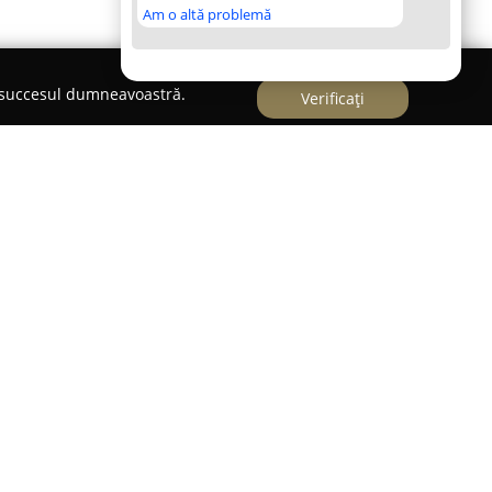
Am o altă problemă
e succesul dumneavoastră.
Verificați
Brasov
cunoscută pentru gama sa variată de cursuri de
n reper important pentru cei interesați de arta
jurimi. Compania menține standarde ridicate de
r și beneficiază de o echipă de specialiști dedicați,
 remarcabile obținute. Programele educaționale
a acoperi un spectru larg de cunoștințe, pornind
tehnici complexe, punând accent pe dezvoltarea
ăților practice esențiale.