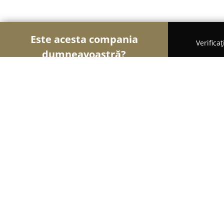
Este acesta compania
Verifica
dumneavoastră?
Șoimii Educației
Grădinițe, Școli de Arte, Cursu
Scoala De Fotografie Art Productio
8.7
(10)
Braşov, Calea Fagarasului 8