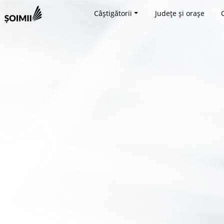
Câștigătorii
Județe și orașe