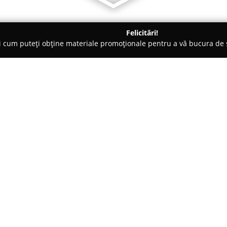
Felicitări!
ți cum puteți obține materiale promoționale pentru a vă bucura d
ri de Programare - Braşov
Scoala De Fotografie Art Production 
n Brasov
Despre companie:
Art Production Brasov
este re
fotografie, fiind considerată u
fotografică în Brașov și împre
calitate în realizarea imaginilo
Arată mai multe >>
care contribuie la rezultatele
oferite sunt concepute pentru 
de la nivelul de bază până la 
creativității și asimilarea abilit