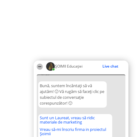
ȘOIMII Educației
Live chat
07:20
Bună, suntem încântați să vă
ajutăm! 🙂 Vă rugăm să faceți clic pe
subiectul de conversație
corespunzător! 🙂
Sunt un Laureat, vreau să ridic
materiale de marketing
Vreau să-mi înscriu firma in proiectul
Șoimii