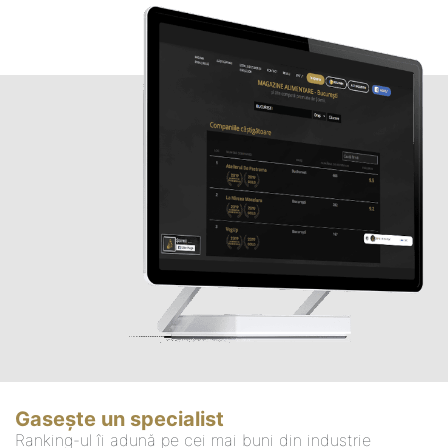
Gasește un specialist
Ranking-ul îi adună pe cei mai buni din industrie