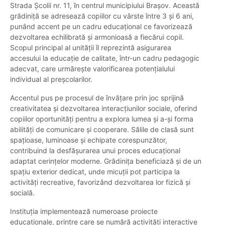
Strada Școlii nr. 11, în centrul municipiului Brașov. Această
grădiniță se adresează copiilor cu vârste între 3 și 6 ani,
punând accent pe un cadru educațional ce favorizează
dezvoltarea echilibrată și armonioasă a fiecărui copil.
Scopul principal al unității îl reprezintă asigurarea
accesului la educație de calitate, într-un cadru pedagogic
adecvat, care urmărește valorificarea potențialului
individual al preșcolarilor.
Accentul pus pe procesul de învățare prin joc sprijină
creativitatea și dezvoltarea interacțiunilor sociale, oferind
copiilor oportunități pentru a explora lumea și a-și forma
abilități de comunicare și cooperare. Sălile de clasă sunt
spațioase, luminoase și echipate corespunzător,
contribuind la desfășurarea unui proces educațional
adaptat cerințelor moderne. Grădinița beneficiază și de un
spațiu exterior dedicat, unde micuții pot participa la
activități recreative, favorizând dezvoltarea lor fizică și
socială.
Instituția implementează numeroase proiecte
educaționale, printre care se numără activități interactive