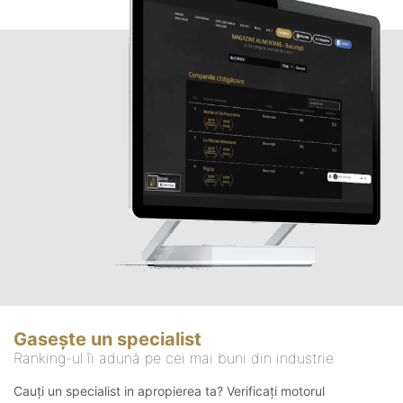
Gasește un specialist
Ranking-ul îi adună pe cei mai buni din industrie
Cauți un specialist in apropierea ta? Verificați motorul