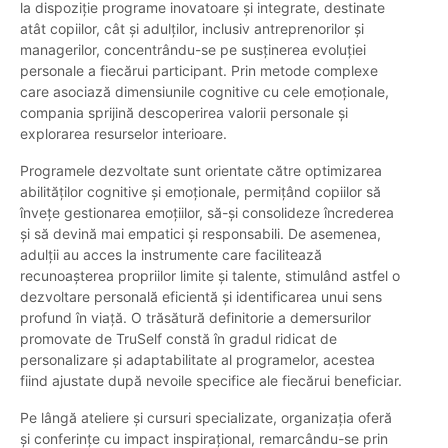
la dispoziție programe inovatoare și integrate, destinate
atât copiilor, cât și adulților, inclusiv antreprenorilor și
managerilor, concentrându-se pe susținerea evoluției
personale a fiecărui participant. Prin metode complexe
care asociază dimensiunile cognitive cu cele emoționale,
compania sprijină descoperirea valorii personale și
explorarea resurselor interioare.
Programele dezvoltate sunt orientate către optimizarea
abilităților cognitive și emoționale, permițând copiilor să
învețe gestionarea emoțiilor, să-și consolideze încrederea
și să devină mai empatici și responsabili. De asemenea,
adulții au acces la instrumente care facilitează
recunoașterea propriilor limite și talente, stimulând astfel o
dezvoltare personală eficientă și identificarea unui sens
profund în viață. O trăsătură definitorie a demersurilor
promovate de TruSelf constă în gradul ridicat de
personalizare și adaptabilitate al programelor, acestea
fiind ajustate după nevoile specifice ale fiecărui beneficiar.
Pe lângă ateliere și cursuri specializate, organizația oferă
și conferințe cu impact inspirațional, remarcându-se prin