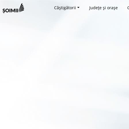
Câștigătorii
Județe și orașe