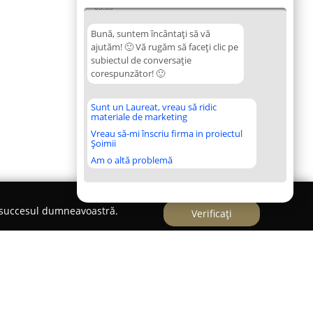
03:33
Bună, suntem încântați să vă
ajutăm! 🙂 Vă rugăm să faceți clic pe
subiectul de conversație
corespunzător! 🙂
Sunt un Laureat, vreau să ridic
materiale de marketing
Vreau să-mi înscriu firma in proiectul
Șoimii
Am o altă problemă
e succesul dumneavoastră.
Verificați