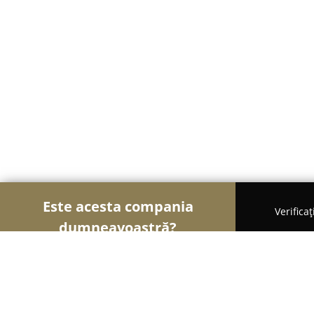
Este acesta compania
Verifica
dumneavoastră?
Șoimii Educației
Grădinițe, Școli de Arte, Cursu