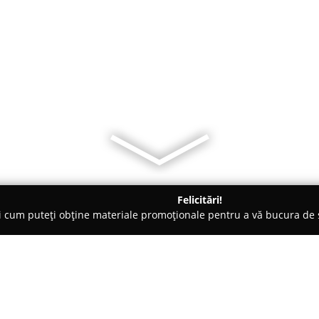
Felicitări!
ți cum puteți obține materiale promoționale pentru a vă bucura d
ri de Programare - Braşov
Fabrica de Trupe - Prefix TM