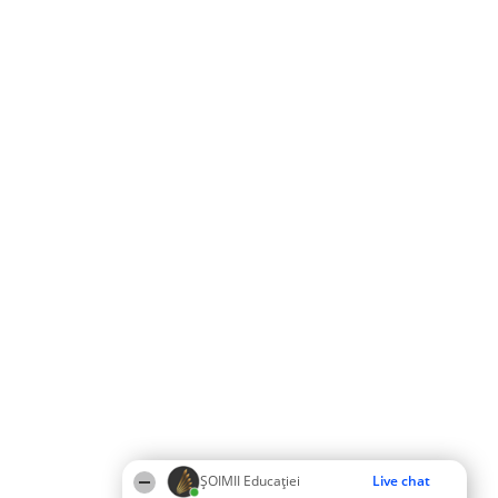
ȘOIMII Educației
Live chat