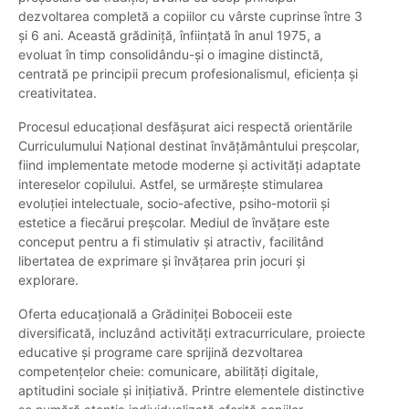
dezvoltarea completă a copiilor cu vârste cuprinse între 3
și 6 ani. Această grădiniță, înființată în anul 1975, a
evoluat în timp consolidându-și o imagine distinctă,
centrată pe principii precum profesionalismul, eficiența și
creativitatea.
Procesul educațional desfășurat aici respectă orientările
Curriculumului Național destinat învățământului preșcolar,
fiind implementate metode moderne și activități adaptate
intereselor copilului. Astfel, se urmărește stimularea
evoluției intelectuale, socio-afective, psiho-motorii și
estetice a fiecărui preșcolar. Mediul de învățare este
conceput pentru a fi stimulativ și atractiv, facilitând
libertatea de exprimare și învățarea prin jocuri și
explorare.
Oferta educațională a Grădiniței Boboceii este
diversificată, incluzând activități extracurriculare, proiecte
educative și programe care sprijină dezvoltarea
competențelor cheie: comunicare, abilități digitale,
aptitudini sociale și inițiativă. Printre elementele distinctive