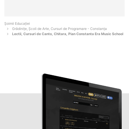
Șoimii Educației
Grădinițe, Școli de Arte, Cursuri de Programare - Constanţa
Lectii, Cursuri de Canto, Chitara, Pian Constanta Era Music School