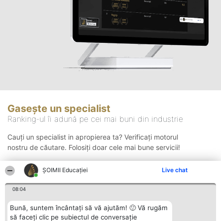
Gasește un specialist
Ranking-ul îi adună pe cei mai buni din industrie
Cauți un specialist in apropierea ta? Verificați motorul
nostru de căutare. Folosiți doar cele mai bune servicii!
ȘOIMII Educației
Live chat
Căutare
08:04
Bună, suntem încântați să vă ajutăm! 🙂 Vă rugăm
să faceți clic pe subiectul de conversație