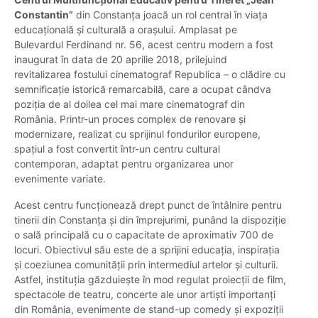
Constantin”
din Constanța joacă un rol central în viața
educațională și culturală a orașului. Amplasat pe
Bulevardul Ferdinand nr. 56, acest centru modern a fost
inaugurat în data de 20 aprilie 2018, prilejuind
revitalizarea fostului cinematograf Republica – o clădire cu
semnificație istorică remarcabilă, care a ocupat cândva
poziția de al doilea cel mai mare cinematograf din
România. Printr-un proces complex de renovare și
modernizare, realizat cu sprijinul fondurilor europene,
spațiul a fost convertit într-un centru cultural
contemporan, adaptat pentru organizarea unor
evenimente variate.
Acest centru funcționează drept punct de întâlnire pentru
tinerii din Constanța și din împrejurimi, punând la dispoziție
o sală principală cu o capacitate de aproximativ 700 de
locuri. Obiectivul său este de a sprijini educația, inspirația
și coeziunea comunității prin intermediul artelor și culturii.
Astfel, instituția găzduiește în mod regulat proiecții de film,
spectacole de teatru, concerte ale unor artiști importanți
din România, evenimente de stand-up comedy și expoziții