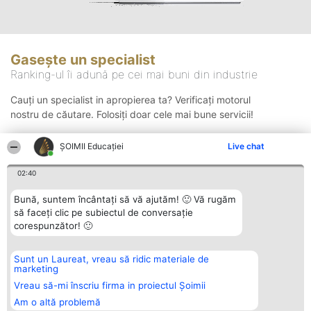
Gasește un specialist
Ranking-ul îi adună pe cei mai buni din industrie
Cauți un specialist in apropierea ta? Verificați motorul
nostru de căutare. Folosiți doar cele mai bune servicii!
ȘOIMII Educației
Live chat
Căutare
02:40
Bună, suntem încântați să vă ajutăm! 🙂 Vă rugăm
să faceți clic pe subiectul de conversație
corespunzător! 🙂
Sunt un Laureat, vreau să ridic materiale de
Organizator Ranking
Plebiscyt
Contact
marketing
BRIGHT SOLUTIONS BR SRL
Câștigătorii
Contact
Aleea Timisul De Sus 2 Bl. A30
Lista Tuturor
Vreau să-mi înscriu firma in proiectul Șoimii
Sc. A Et. 4 Ap. 13 Cod 061952
Laureaților
Am o altă problemă
București
Reguli