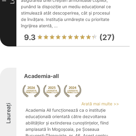
asigurarea unei creșteri armonioase copiilor,
punând la dispoziție un mediu educațional ce
stimulează atât descoperirea, cât și procesul
de învățare. Instituția urmărește cu prioritate
îngrijirea atentă, ...
9.3
(27)
Academia-all
Arată mai multe >>
Laureați
Academia All funcționează ca o instituție
educațională orientată către dezvoltarea
abilităților și extinderea cunoștințelor, fiind
amplasată în Mogoșoaia, pe Șoseaua
București-Târgoviște, nr. 46. Acest centru