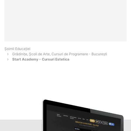
Șoimii Educației
Grădinițe, Școli de Arte, Cursuri de Programare - Bucureşti
Start Academy - Cursuri Estetica