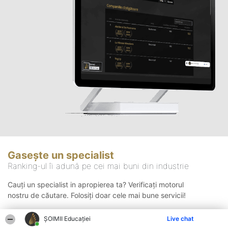
Gasește un specialist
Ranking-ul îi adună pe cei mai buni din industrie
Cauți un specialist in apropierea ta? Verificați motorul
nostru de căutare. Folosiți doar cele mai bune servicii!
ȘOIMII Educației
Live chat
Căutare