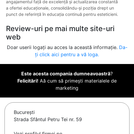
angajamentul față de excelență și actualizarea constantă
a ofertei educaționale, consolidându-și poziția drept un
punct de referință în educația continuă pentru esteticieni.
Review-uri pe mai multe site-uri
web
Doar userii logați au acces la această informație.
Da-
ți click aici pentru a vă loga.
Este acesta compania dumneavoastră
?
Felicitări!
Aă cum să primești materialele de
marketing
Bucureşti
Strada Sfântul Petru Tei nr. 59
Vezi profilul firmei pe