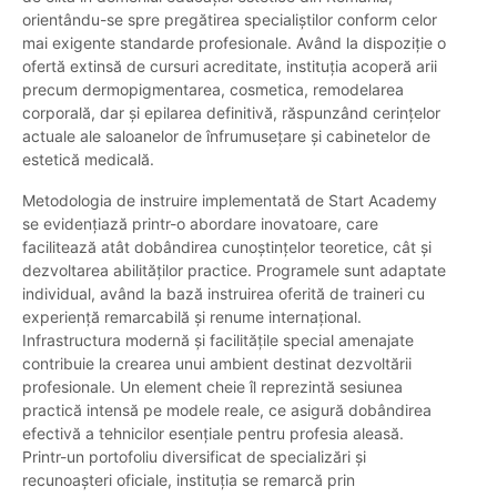
orientându-se spre pregătirea specialiștilor conform celor
mai exigente standarde profesionale. Având la dispoziție o
ofertă extinsă de cursuri acreditate, instituția acoperă arii
precum dermopigmentarea, cosmetica, remodelarea
corporală, dar și epilarea definitivă, răspunzând cerințelor
actuale ale saloanelor de înfrumusețare și cabinetelor de
estetică medicală.
Metodologia de instruire implementată de Start Academy
se evidențiază printr-o abordare inovatoare, care
facilitează atât dobândirea cunoștințelor teoretice, cât și
dezvoltarea abilităților practice. Programele sunt adaptate
individual, având la bază instruirea oferită de traineri cu
experiență remarcabilă și renume internațional.
Infrastructura modernă și facilitățile special amenajate
contribuie la crearea unui ambient destinat dezvoltării
profesionale. Un element cheie îl reprezintă sesiunea
practică intensă pe modele reale, ce asigură dobândirea
efectivă a tehnicilor esențiale pentru profesia aleasă.
Printr-un portofoliu diversificat de specializări și
recunoașteri oficiale, instituția se remarcă prin