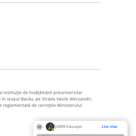
o instituție de învățământ preuniversitar
ă în orașul Bacău, pe Strada Vasile Alecsandri,
te reglementată de cerințele Ministerului
ȘOIMII Educației
Live chat
15:36