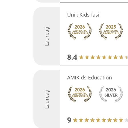
Unik Kids Iasi
Laureați
8.4
AMIKids Education
Laureați
9