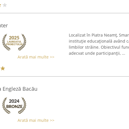
ter
Localizat în Piatra Neamț, Sm
instituție educațională având c
limbilor străine. Obiectivul fu
adecvat unde participanții, ...
Arată mai multe >>
a Engleză Bacău
Arată mai multe >>