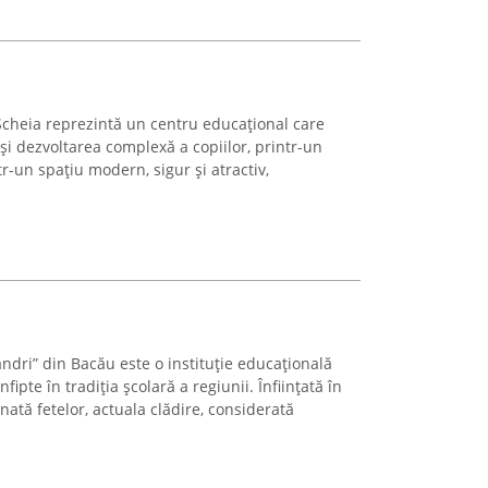
Șcheia reprezintă un centru educațional care
i dezvoltarea complexă a copiilor, printr-un
r-un spațiu modern, sigur și atractiv,
andri” din Bacău este o instituție educațională
ipte în tradiția școlară a regiunii. Înființată în
ată fetelor, actuala clădire, considerată