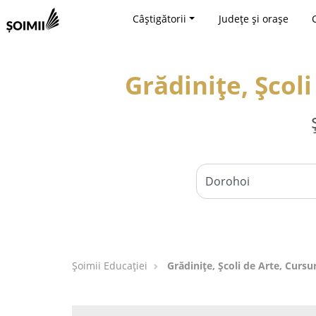
Câștigătorii
Județe și orașe
Grădinițe, Școl
Șoimii Educației
Grădinițe, Școli de Arte, Curs