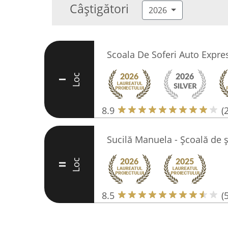
Câștigători
2026
Scoala De Soferi Auto Expre
Loc
I
8.9
(
Sucilă Manuela - Școală de 
Loc
II
8.5
(5