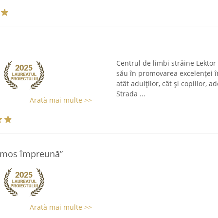
Centrul de limbi străine Lekto
său în promovarea excelenței î
atât adulților, cât și copiilor, 
Strada ...
Arată mai multe >>
rumos împreună”
Arată mai multe >>