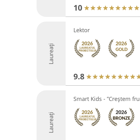
10
Lektor
Laureați
9.8
Smart Kids - ”Creștem f
Laureați