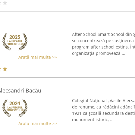
After School Smart School din 
se concentrează pe susținerea ș
program after school extins. Înt
organizația promovează ...
Arată mai multe >>
Alecsandri Bacău
Colegiul Național „Vasile Alecs
de renume, cu rădăcini adânc înf
1921 ca școală secundară destin
monument istoric, ...
Arată mai multe >>