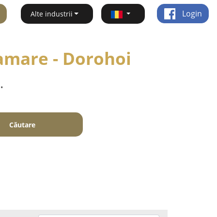
Login
Alte industrii
ramare - Dorohoi
.
Căutare