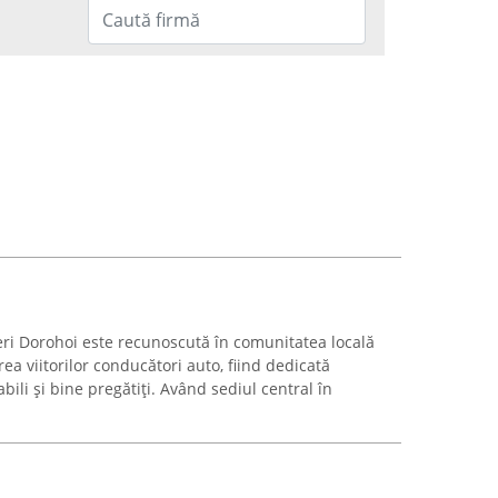
eri Dorohoi este recunoscută în comunitatea locală
ea viitorilor conducători auto, fiind dedicată
bili și bine pregătiți. Având sediul central în