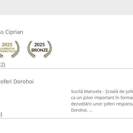
ss Ciprian
22)
șoferi Dorohoi
Sucilă Manuela - Școală de șof
ca un pilon important în formar
dezvoltării unor șoferi responsa
Dorohoi, ...
)