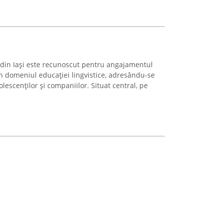
r din Iași este recunoscut pentru angajamentul
n domeniul educației lingvistice, adresându-se
adolescenților și companiilor. Situat central, pe