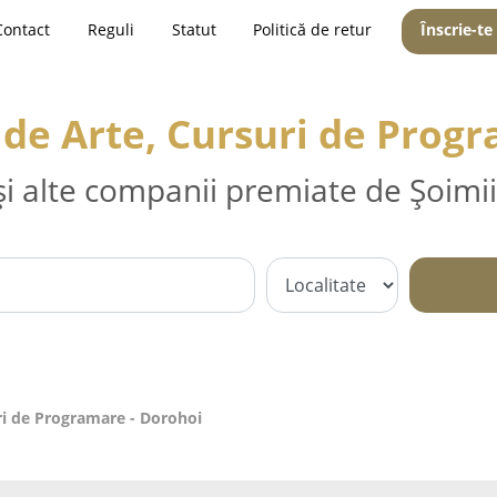
Contact
Reguli
Statut
Politică de retur
Înscrie-te
i de Arte, Cursuri de Prog
și alte companii premiate de Șoimii
uri de Programare - Dorohoi