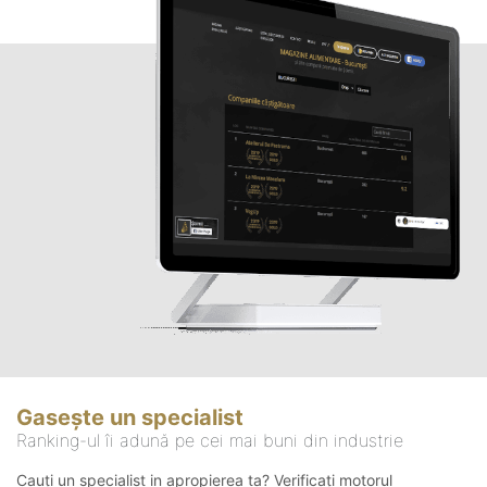
Gasește un specialist
Ranking-ul îi adună pe cei mai buni din industrie
Cauți un specialist in apropierea ta? Verificați motorul