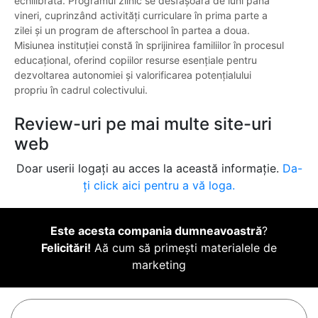
echilibrată. Programul zilnic se desfășoară de luni până
vineri, cuprinzând activități curriculare în prima parte a
zilei și un program de afterschool în partea a doua.
Misiunea instituției constă în sprijinirea familiilor în procesul
educațional, oferind copiilor resurse esențiale pentru
dezvoltarea autonomiei și valorificarea potențialului
propriu în cadrul colectivului.
Review-uri pe mai multe site-uri
web
Doar userii logați au acces la această informație.
Da-
ți click aici pentru a vă loga.
Este acesta compania dumneavoastră
?
Felicitări!
Aă cum să primești materialele de
marketing