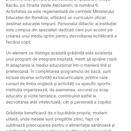
Bacău, pe Strada Vasile Alecsandri, la numărul 6.
Activitatea sa este reglementată de cerințele Ministerului
Educației din România, utilizând un curriculum oficial
destinat educației timpurii. Personalul didactic al instituției
este compus din specialiști dedicați care pun accent pe
crearea unui mediu optim pentru dezvoltarea echilibrată a
fiecărui copil.
Un element ce distinge această grădiniță este existența
unui program de integrare treptată, menit să sprijine copiii
în adaptarea la mediul educațional într-o manieră lină și
prietenoasă. În completarea programului de bază, sunt
incluse diverse activități extracurriculare, printre care
cursuri de limba engleză și activități cu specific sportiv.
Instituția organizează, de asemenea, excursii cu scop
educativ și vizite tematice, contribuind astfel la
dezvoltarea atât intelectuală, cât și personală a copiilor.
Grădinița beneficiază de o bucătărie proprie, modern
utilată, unde mesele sunt pregătite zilnic, fapt ce
subliniază preocuparea pentru o alimentație sănătoasă și