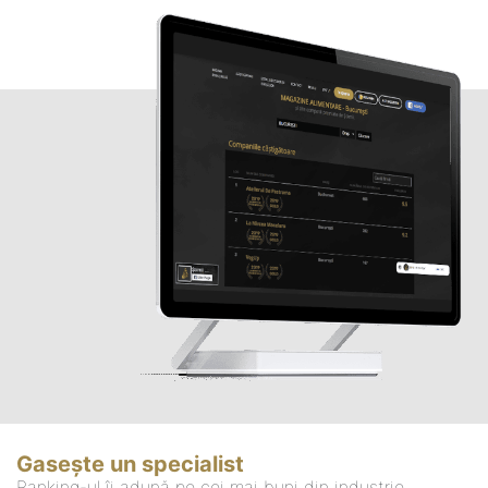
Gasește un specialist
Ranking-ul îi adună pe cei mai buni din industrie