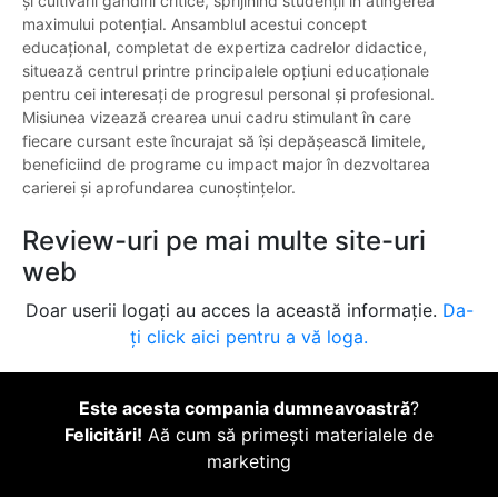
și cultivării gândirii critice, sprijinind studenții în atingerea
maximului potențial. Ansamblul acestui concept
educațional, completat de expertiza cadrelor didactice,
situează centrul printre principalele opțiuni educaționale
pentru cei interesați de progresul personal și profesional.
Misiunea vizează crearea unui cadru stimulant în care
fiecare cursant este încurajat să își depășească limitele,
beneficiind de programe cu impact major în dezvoltarea
carierei și aprofundarea cunoștințelor.
Review-uri pe mai multe site-uri
web
Doar userii logați au acces la această informație.
Da-
ți click aici pentru a vă loga.
Este acesta compania dumneavoastră
?
Felicitări!
Aă cum să primești materialele de
marketing