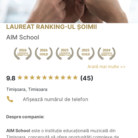
LAUREAT RANKING-UL ȘOIMII
AIM School
Arată mai multe >>
9.8
(45)
Timişoara, Timisoara
Afișează numărul de telefon
Despre companie:
AIM School
este o instituție educațională muzicală din
Timișoara, concepută să ofere oportunități complexe de