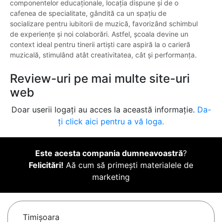
componentelor educaționale, locația dispune și de o
cafenea de specialitate, gândită ca un spațiu de
socializare pentru iubitorii de muzică, favorizând schimbul
de experiențe și noi colaborări. Astfel, școala devine un
context ideal pentru tinerii artiști care aspiră la o carieră
muzicală, stimulând atât creativitatea, cât și performanța.
Review-uri pe mai multe site-uri
web
Doar userii logați au acces la această informație.
Da-
ți click aici pentru a vă loga.
Este acesta compania dumneavoastră
?
Felicitări!
Aă cum să primești materialele de
marketing
Timişoara