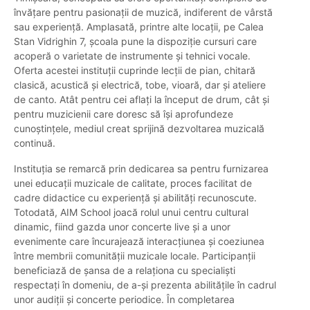
învățare pentru pasionații de muzică, indiferent de vârstă
sau experiență. Amplasată, printre alte locații, pe Calea
Stan Vidrighin 7, școala pune la dispoziție cursuri care
acoperă o varietate de instrumente și tehnici vocale.
Oferta acestei instituții cuprinde lecții de pian, chitară
clasică, acustică și electrică, tobe, vioară, dar și ateliere
de canto. Atât pentru cei aflați la început de drum, cât și
pentru muzicienii care doresc să își aprofundeze
cunoștințele, mediul creat sprijină dezvoltarea muzicală
continuă.
Instituția se remarcă prin dedicarea sa pentru furnizarea
unei educații muzicale de calitate, proces facilitat de
cadre didactice cu experiență și abilități recunoscute.
Totodată, AIM School joacă rolul unui centru cultural
dinamic, fiind gazda unor concerte live și a unor
evenimente care încurajează interacțiunea și coeziunea
între membrii comunității muzicale locale. Participanții
beneficiază de șansa de a relaționa cu specialiști
respectați în domeniu, de a-și prezenta abilitățile în cadrul
unor audiții și concerte periodice. În completarea