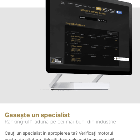
Gasește un specialist
Ranking-ul îi adună pe cei mai buni din industrie
Cauți un specialist in apropierea ta? Verificați motorul
nostru de căutare. Folosiți doar cele mai bune servicii!