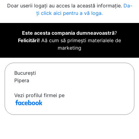
Doar userii logați au acces la această informație.
Da-
ți click aici pentru a vă loga.
Este acesta compania dumneavoastră
?
Felicitări!
Aă cum să primești materialele de
marketing
Bucureşti
Pipera
Vezi profilul firmei pe