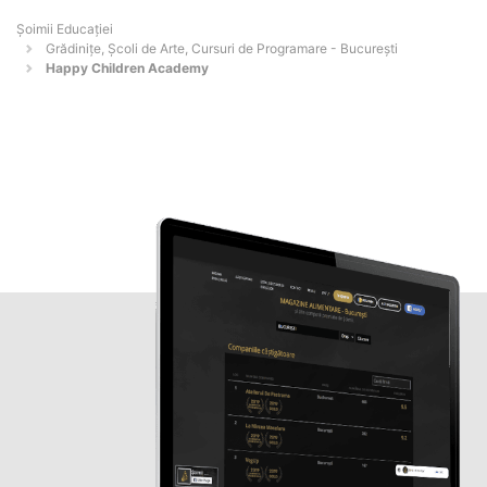
Șoimii Educației
Grădinițe, Școli de Arte, Cursuri de Programare - Bucureşti
Happy Children Academy