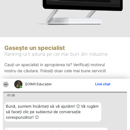
Gasește un specialist
Ranking-ul îi adună pe cei mai buni din industrie
Cauți un specialist in apropierea ta? Verificați motorul
nostru de căutare. Folosiți doar cele mai bune servicii!
ȘOIMII Educației
Live chat
Căutare
01:26
Bună, suntem încântați să vă ajutăm! 🙂 Vă rugăm
să faceți clic pe subiectul de conversație
corespunzător! 🙂