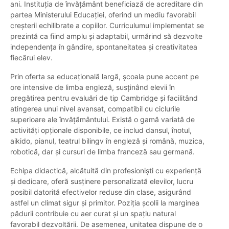
ani. Instituția de învățământ beneficiază de acreditare din
partea Ministerului Educației, oferind un mediu favorabil
creșterii echilibrate a copiilor. Curriculumul implementat se
prezintă ca fiind amplu și adaptabil, urmărind să dezvolte
independența în gândire, spontaneitatea și creativitatea
fiecărui elev.
Prin oferta sa educațională largă, școala pune accent pe
ore intensive de limba engleză, susținând elevii în
pregătirea pentru evaluări de tip Cambridge și facilitând
atingerea unui nivel avansat, compatibil cu ciclurile
superioare ale învățământului. Există o gamă variată de
activități opționale disponibile, ce includ dansul, înotul,
aikido, pianul, teatrul bilingv în engleză și română, muzica,
robotică, dar și cursuri de limba franceză sau germană.
Echipa didactică, alcătuită din profesioniști cu experiență
și dedicare, oferă susținere personalizată elevilor, lucru
posibil datorită efectivelor reduse din clase, asigurând
astfel un climat sigur și primitor. Poziția școlii la marginea
pădurii contribuie cu aer curat și un spațiu natural
favorabil dezvoltării. De asemenea, unitatea dispune de o