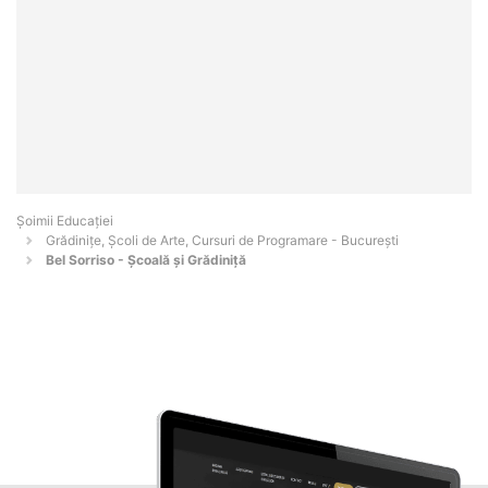
Șoimii Educației
Grădinițe, Școli de Arte, Cursuri de Programare - Bucureşti
Bel Sorriso - Școală și Grădiniță