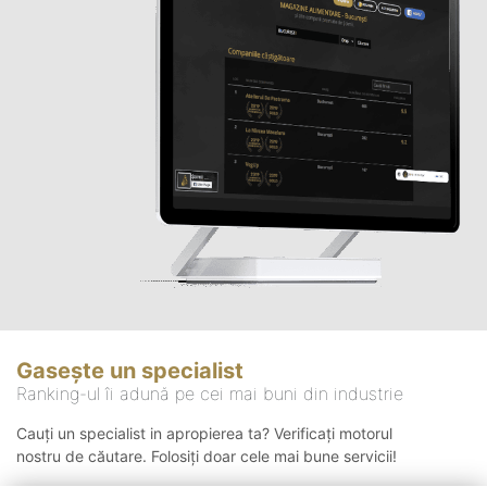
Gasește un specialist
Ranking-ul îi adună pe cei mai buni din industrie
Cauți un specialist in apropierea ta? Verificați motorul
nostru de căutare. Folosiți doar cele mai bune servicii!