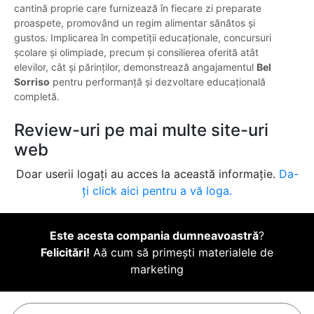
cantină proprie care furnizează în fiecare zi preparate
proaspete, promovând un regim alimentar sănătos și
gustos. Implicarea în competiții educaționale, concursuri
școlare și olimpiade, precum și consilierea oferită atât
elevilor, cât și părinților, demonstrează angajamentul
Bel
Sorriso
pentru performanță și dezvoltare educațională
completă.
Review-uri pe mai multe site-uri
web
Doar userii logați au acces la această informație.
Da-
ți click aici pentru a vă loga.
Este acesta compania dumneavoastră
?
Felicitări!
Aă cum să primești materialele de
marketing