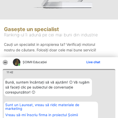
Gasește un specialist
Ranking-ul îi adună pe cei mai buni din industrie
Cauți un specialist in apropierea ta? Verificați motorul
nostru de căutare. Folosiți doar cele mai bune servicii!
ȘOIMII Educației
Live chat
Căutare
11:42
Bună, suntem încântați să vă ajutăm! 🙂 Vă rugăm
să faceți clic pe subiectul de conversație
corespunzător! 🙂
Sunt un Laureat, vreau să ridic materiale de
Organizator Ranking
Plebiscyt
Contact
marketing
BRIGHT SOLUTIONS BR SRL
Câștigătorii
Contact
Aleea Timisul De Sus 2 Bl. A30
Lista Tuturor
Vreau să-mi înscriu firma in proiectul Șoimii
Sc. A Et. 4 Ap. 13 Cod 061952
Laureaților