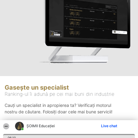
Gasește un specialist
Ranking-ul îi adună pe cei mai buni din industrie
Cauți un specialist in apropierea ta? Verificați motorul
nostru de căutare. Folosiți doar cele mai bune servicii!
ȘOIMII Educației
Live chat
Căutare
06:10