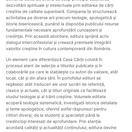
dezvoltării spirituale și intelectuale prin editarea de cărți
creștine de calitate superioară. Compania își structurează
activitatea pe diverse arii precum teologie, apologetică și
istorie bisericească, punând la dispoziția publicului resurse
fundamentale necesare aprofundării cunoașterii și
credinței. Prin această abordare, editura sprijină activ
dialogul interconfesional și creează premisele integrării
valorilor creștine în cultura contemporană din România.
Un element care diferențiază Casa Cărţii constă în
procesul atent de selecție a titlurilor publicate și în
colaborările pe care le stabilește cu autori de valoare, atât
locali, cât și din afara țării. În portofoliul editurii se
regăsesc atât traduceri ale unor lucrări de referință,
clasice și actuale, cât și titluri originale ce facilitează
studiul teologiei și al trăirii creștine. Volumele editate
acoperă teologia sistematică, investigații istorice detaliate
și teme apologetice, oferind astfel răspunsuri pentru
cititori diverși, de la studenți și specialiști până la
credincioși interesați de aprofundare. Prin atenția
acordată calității și actualității conținutului, editura devine