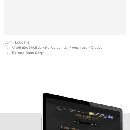
Șoimii Educației
Grădinițe, Școli de Arte, Cursuri de Programare - Oradea
Editura Casa Cărţii