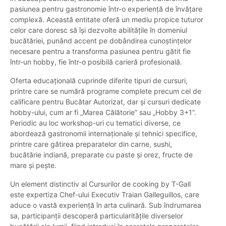
pasiunea pentru gastronomie într-o experiență de învățare
complexă. Această entitate oferă un mediu propice tuturor
celor care doresc să își dezvolte abilitățile în domeniul
bucătăriei, punând accent pe dobândirea cunoștințelor
necesare pentru a transforma pasiunea pentru gătit fie
într-un hobby, fie într-o posibilă carieră profesională.
Oferta educațională cuprinde diferite tipuri de cursuri,
printre care se numără programe complete precum cel de
calificare pentru Bucătar Autorizat, dar și cursuri dedicate
hobby-ului, cum ar fi „Marea Călătorie” sau „Hobby 3+1”.
Periodic au loc workshop-uri cu tematici diverse, ce
abordează gastronomii internaționale și tehnici specifice,
printre care gătirea preparatelor din carne, sushi,
bucătărie indiană, preparate cu paste și orez, fructe de
mare și pește.
Un element distinctiv al Cursurilor de cooking by T-Gall
este expertiza Chef-ului Executiv Traian Galleguillos, care
aduce o vastă experiență în arta culinară. Sub îndrumarea
sa, participanții descoperă particularitățile diverselor