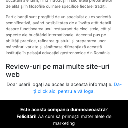
bucătării ale lumii, fiind introduși în secretele preparatelor
de elită și în filosofiile culinare specifice fiecărei tradiții.
Participanții sunt pregătiți de un specialist cu experiență
semnificativă, având posibilitatea de a învăța atât detalii
despre funcționarea unui restaurant de cinci stele, cât și
aspecte ale bucătăriei internaționale. Accentul pus pe
abilități practice, rafinarea gustului și prepararea unor
mâncăruri variate și sănătoase diferențiază această
instituție în peisajul educației gastronomice din România.
Review-uri pe mai multe site-uri
web
Doar userii logați au acces la această informație.
Da-
ți click aici pentru a vă loga.
Este acesta compania dumneavoastră
?
Felicitări!
Aă cum să primești materialele de
marketing