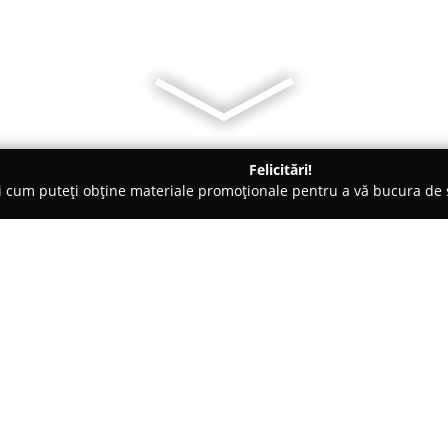
Felicitări!
ți cum puteți obține materiale promoționale pentru a vă bucura d
ri de Programare - Bucureşti
Happy Feet Dance & Fitness Studi
Despre companie:
Amplasat în centrul Bucureștiu
reprezintă un punct de referin
dezvoltarea abilităților fizice 