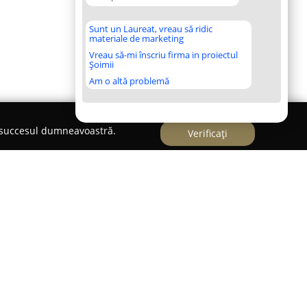
Sunt un Laureat, vreau să ridic
materiale de marketing
Vreau să-mi înscriu firma in proiectul
Șoimii
Am o altă problemă
e succesul dumneavoastră.
Verificați
o
lui,
Happy Feet Dance & Fitness Studio
ță pentru pasionații de dans interesați de
și artistice. Studioul are ca scop promovarea