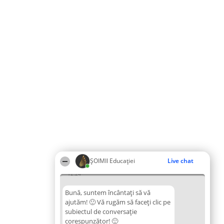
ȘOIMII Educației
Live chat
12:24
Bună, suntem încântați să vă
ajutăm! 🙂 Vă rugăm să faceți clic pe
subiectul de conversație
corespunzător! 🙂