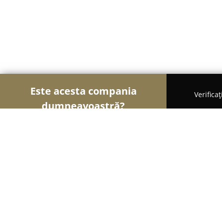
Este acesta compania
Verifica
dumneavoastră?
Șoimii Educației
Grădinițe, Școli de Arte, Cursu
Happy Feet Dance & Fitness Studio