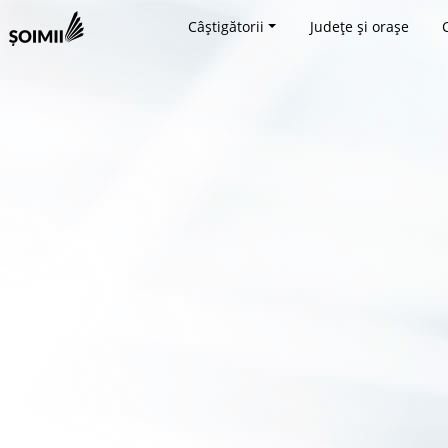
Câștigătorii
Județe și orașe