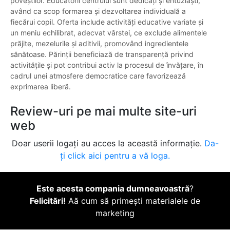
poveștilor. Educatorii centrului sunt dedicați și entuziaști,
având ca scop formarea și dezvoltarea individuală a
fiecărui copil. Oferta include activități educative variate și
un meniu echilibrat, adecvat vârstei, ce exclude alimentele
prăjite, mezelurile și aditivii, promovând ingredientele
sănătoase. Părinții beneficiază de transparență privind
activitățile și pot contribui activ la procesul de învățare, în
cadrul unei atmosfere democratice care favorizează
exprimarea liberă.
Review-uri pe mai multe site-uri
web
Doar userii logați au acces la această informație.
Da-
ți click aici pentru a vă loga.
Este acesta compania dumneavoastră
?
Felicitări!
Aă cum să primești materialele de
marketing