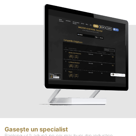
Gasește un specialist
Ranking-ul îi adună pe cei mai buni din industrie