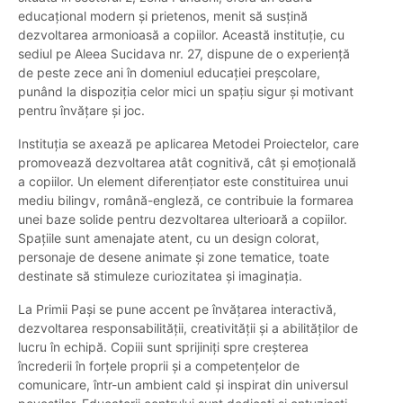
educațional modern și prietenos, menit să susțină
dezvoltarea armonioasă a copiilor. Această instituție, cu
sediul pe Aleea Sucidava nr. 27, dispune de o experiență
de peste zece ani în domeniul educației preșcolare,
punând la dispoziția celor mici un spațiu sigur și motivant
pentru învățare și joc.
Instituția se axează pe aplicarea Metodei Proiectelor, care
promovează dezvoltarea atât cognitivă, cât și emoțională
a copiilor. Un element diferențiator este constituirea unui
mediu bilingv, română-engleză, ce contribuie la formarea
unei baze solide pentru dezvoltarea ulterioară a copiilor.
Spațiile sunt amenajate atent, cu un design colorat,
personaje de desene animate și zone tematice, toate
destinate să stimuleze curiozitatea și imaginația.
La Primii Pași se pune accent pe învățarea interactivă,
dezvoltarea responsabilității, creativității și a abilităților de
lucru în echipă. Copiii sunt sprijiniți spre creșterea
încrederii în forțele proprii și a competențelor de
comunicare, într-un ambient cald și inspirat din universul