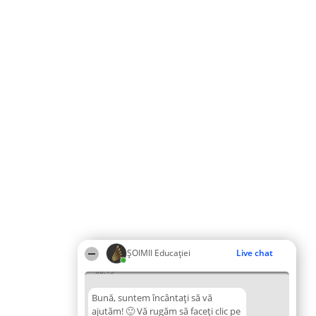
ȘOIMII Educației
Live chat
08:15
Bună, suntem încântați să vă
ajutăm! 🙂 Vă rugăm să faceți clic pe