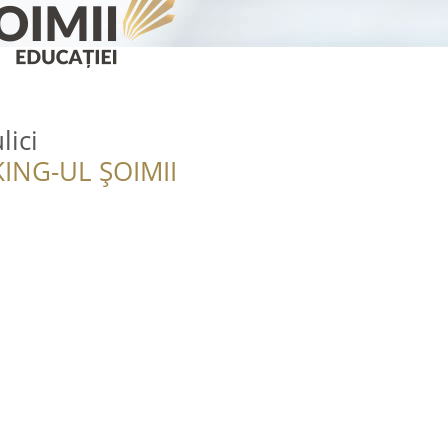
lici
ING-UL ȘOIMII