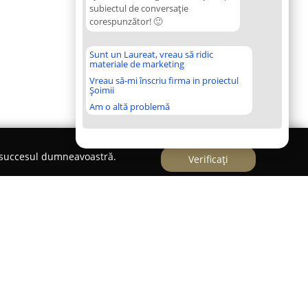
subiectul de conversație
corespunzător! 🙂
Sunt un Laureat, vreau să ridic
materiale de marketing
Vreau să-mi înscriu firma in proiectul
Șoimii
Am o altă problemă
e succesul dumneavoastră.
Verificați
n Călărași, funcționează ca o instituție preșcolară