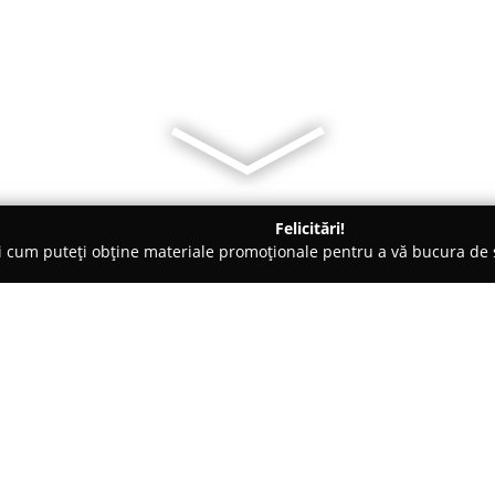
Felicitări!
ți cum puteți obține materiale promoționale pentru a vă bucura d
i de Programare - Călăraşi
Gradinita Ciufulici
Despre companie:
Grădinița Ciufulici, localizată î