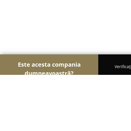
Este acesta compania
Verifica
dumneavoastră?
Șoimii Educației
Grădinițe, Școli de Arte, Cursur
Gradinita Ciufulici