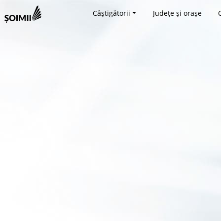
Câștigătorii
Județe și orașe