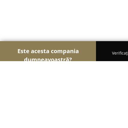
Este acesta compania
Verifica
dumneavoastră?
Șoimii Educației
Grădinițe, Școli de Arte, Cursu
Grădinița Micii Poznași