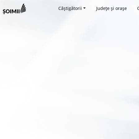
Câștigătorii
Județe și orașe