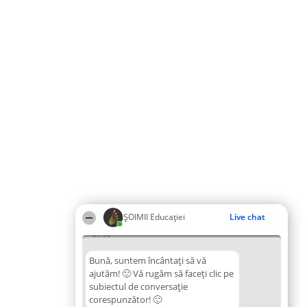
ȘOIMII Educației
Live chat
21:50
Bună, suntem încântați să vă
ajutăm! 🙂 Vă rugăm să faceți clic pe
subiectul de conversație
corespunzător! 🙂