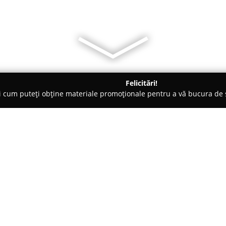
Felicitări!
ți cum puteți obține materiale promoționale pentru a vă bucura d
ri de Programare - Bucureşti
Grădinița Micii Poznași
Despre companie:
Grădinița Micii Poznași
este o 
autorizație oficială, care asigu
copiilor. Amplasată într-un sec