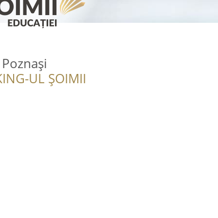
i Poznași
ING-UL ȘOIMII