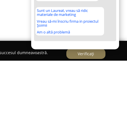
Sunt un Laureat, vreau să ridic
materiale de marketing
Vreau să-mi înscriu firma in proiectul
Șoimii
Am o altă problemă
e succesul dumneavoastră.
Verificați
instituție privată de învățământ preșcolar, cu
ră un mediu dedicat dezvoltării integrale a
tor ușor accesibil din București, pe Bulevardul