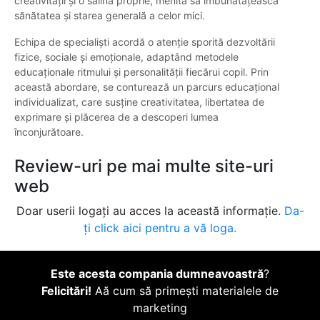
creativității și o salină proprie, menită să îmbunătățească
sănătatea și starea generală a celor mici.
Echipa de specialiști acordă o atenție sporită dezvoltării
fizice, sociale și emoționale, adaptând metodele
educaționale ritmului și personalității fiecărui copil. Prin
această abordare, se conturează un parcurs educațional
individualizat, care susține creativitatea, libertatea de
exprimare și plăcerea de a descoperi lumea
înconjurătoare.
Review-uri pe mai multe site-uri
web
Doar userii logați au acces la această informație.
Da-
ți click aici pentru a vă loga.
Este acesta compania dumneavoastră
?
Felicitări!
Aă cum să primești materialele de
marketing