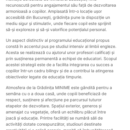
recunoscută pentru angajamentul său față de dezvoltarea
armonioasă a copiilor. Amplasată într-o locație ușor
accesibilă din București, grădinița pune la dispoziție un
mediu sigur și stimulativ, unde fiecare copil este sprijinit
să-și exploreze și să-și valorifice potențialul personal.
Un aspect distinctiv al programului educațional propus
constă în accentul pus pe studiul intensiv al limbii engleze.
Acesta se realizează cu ajutorul unor profesori calificați și
prin susținerea permanentă a echipei de educatori. Scopul
acestei strategii este de a facilita integrarea cu succes a
copiilor într-un cadru bilingv și de a contribui la atingerea
obiectivelor legate de educația timpurie.
Atmosfera de la Grădinița MINIME este gândită pentru a
semăna cu o a doua casă, unde copiii beneficiază de
respect, susținere și afecțiune pe parcursul tuturor
etapelor de dezvoltare. Spațiul exterior, generos și
amenajat cu vegetație, oferă un echilibru plăcut între
joacă și educație. Printre facilități se numără săli de
activități dotate corespunzător, studiouri destinate