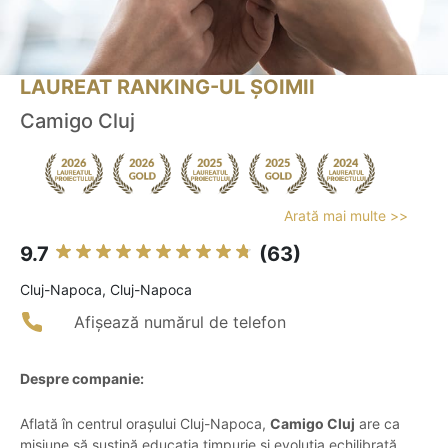
LAUREAT RANKING-UL ȘOIMII
Camigo Cluj
Arată mai multe >>
9.7
(63)
Cluj-Napoca, Cluj-Napoca
Afișează numărul de telefon
Despre companie:
Aflată în centrul orașului Cluj-Napoca,
Camigo Cluj
are ca
misiune să susțină educația timpurie și evoluția echilibrată