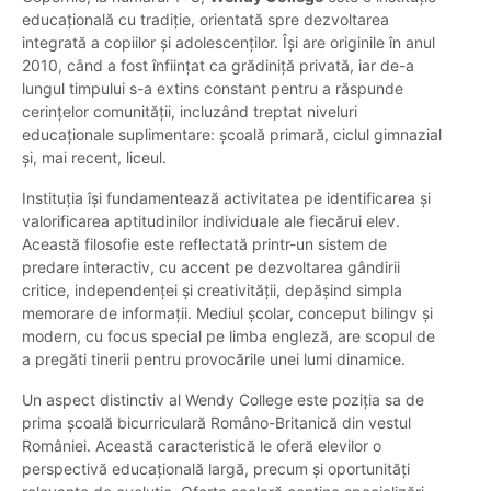
educațională cu tradiție, orientată spre dezvoltarea
integrată a copiilor și adolescenților. Își are originile în anul
2010, când a fost înființat ca grădiniță privată, iar de-a
lungul timpului s-a extins constant pentru a răspunde
cerințelor comunității, incluzând treptat niveluri
educaționale suplimentare: școală primară, ciclul gimnazial
și, mai recent, liceul.
Instituția își fundamentează activitatea pe identificarea și
valorificarea aptitudinilor individuale ale fiecărui elev.
Această filosofie este reflectată printr-un sistem de
predare interactiv, cu accent pe dezvoltarea gândirii
critice, independenței și creativității, depășind simpla
memorare de informații. Mediul școlar, conceput bilingv și
modern, cu focus special pe limba engleză, are scopul de
a pregăti tinerii pentru provocările unei lumi dinamice.
Un aspect distinctiv al Wendy College este poziția sa de
prima școală bicurriculară Româno-Britanică din vestul
României. Această caracteristică le oferă elevilor o
perspectivă educațională largă, precum și oportunități