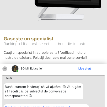
Gasește un specialist
Ranking-ul îi adună pe cei mai buni din industrie
Cauți un specialist in apropierea ta? Verificați motorul
nostru de căutare. Folosiți doar cele mai bune servicii!
ȘOIMII Educației
Live chat
Căutare
12:33
Bună, suntem încântați să vă ajutăm! 🙂 Vă rugăm
să faceți clic pe subiectul de conversație
corespunzător! 🙂