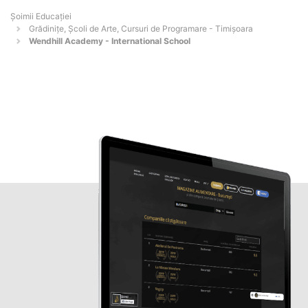
Șoimii Educației
Grădinițe, Școli de Arte, Cursuri de Programare - Timişoara
Wendhill Academy - International School