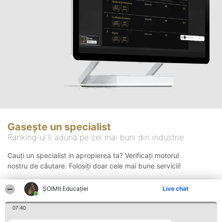
Gasește un specialist
Ranking-ul îi adună pe cei mai buni din industrie
Cauți un specialist in apropierea ta? Verificați motorul
nostru de căutare. Folosiți doar cele mai bune servicii!
ȘOIMII Educației
Live chat
Căutare
07:40