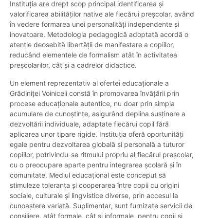
Instituția are drept scop principal identificarea și
valorificarea abilităților native ale fiecărui preșcolar, având
în vedere formarea unei personalități independente și
inovatoare. Metodologia pedagogică adoptată acordă o
atenție deosebită libertății de manifestare a copiilor,
reducând elementele de formalism atât în activitatea
preșcolarilor, cât și a cadrelor didactice.
Un element reprezentativ al ofertei educaționale a
Grădiniței Voiniceii constă în promovarea învățării prin
procese educaționale autentice, nu doar prin simpla
acumulare de cunoștințe, asigurând deplina susținere a
dezvoltării individuale, adaptate fiecărui copil fără
aplicarea unor tipare rigide. Instituția oferă oportunități
egale pentru dezvoltarea globală și personală a tuturor
copiilor, potrivindu-se ritmului propriu al fiecărui preșcolar,
cu o preocupare aparte pentru integrarea școlară și în
comunitate. Mediul educațional este conceput să
stimuleze toleranța și cooperarea între copii cu origini
sociale, culturale și lingvistice diverse, prin accesul la
cunoaștere variată. Suplimentar, sunt furnizate servicii de
consiliere, atât formale, cât și informale, pentru copii și