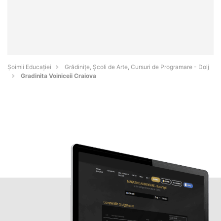
Șoimii Educației
Grădinițe, Școli de Arte, Cursuri de Programare - Dolj
Gradinita Voiniceii Craiova