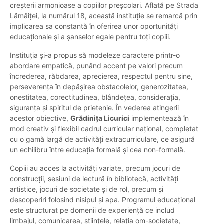
creșterii armonioase a copiilor preșcolari. Aflată pe Strada
Lămâiței, la numărul 18, această instituție se remarcă prin
implicarea sa constantă în oferirea unor oportunități
educaționale și a șanselor egale pentru toți copiii.
Instituția și-a propus să modeleze caractere printr-o
abordare empatică, punând accent pe valori precum
încrederea, răbdarea, aprecierea, respectul pentru sine,
perseverența în depășirea obstacolelor, generozitatea,
onestitatea, corectitudinea, blândețea, considerația,
siguranța și spiritul de prietenie. În vederea atingerii
acestor obiective,
Grădinița Licurici
implementează în
mod creativ și flexibil cadrul curricular național, completat
cu o gamă largă de activități extracurriculare, ce asigură
un echilibru între educația formală și cea non-formală.
Copiii au acces la activități variate, precum jocuri de
construcții, sesiuni de lectură în bibliotecă, activități
artistice, jocuri de societate și de rol, precum și
descoperiri folosind nisipul și apa. Programul educațional
este structurat pe domenii de experiență ce includ
limbajul, comunicarea, științele, relația om-societate,