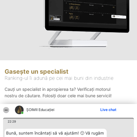
Gasește un specialist
Ranking-ul îi adună pe cei mai buni din industrie
Cauți un specialist in apropierea ta? Verificați motorul
nostru de căutare. Folosiți doar cele mai bune servicii!
ȘOIMII Educației
Live chat
Căutare
22:29
Bună, suntem încântați să vă ajutăm! 🙂 Vă rugăm