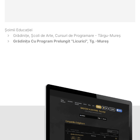
Șoimii Educației
Grădinițe, Școli de Arte, Cursuri de Programare - Târgu-Mureş
Grădinița Cu Program Prelungit "Licurici", Tg.-Mureş