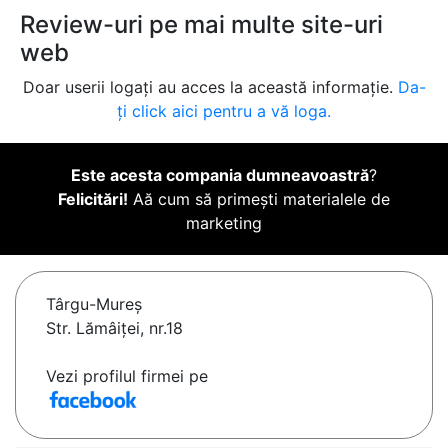
Review-uri pe mai multe site-uri
web
Doar userii logați au acces la această informație.
Da-
ți click aici pentru a vă loga.
Este acesta compania dumneavoastră
?
Felicitări!
Aă cum să primești materialele de
marketing
Târgu-Mureş
Str. Lămâiței, nr.18
Vezi profilul firmei pe