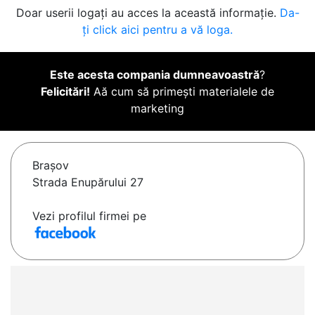
Doar userii logați au acces la această informație.
Da-
ți click aici pentru a vă loga.
Este acesta compania dumneavoastră
?
Felicitări!
Aă cum să primești materialele de
marketing
Braşov
Strada Enupărului 27
Vezi profilul firmei pe