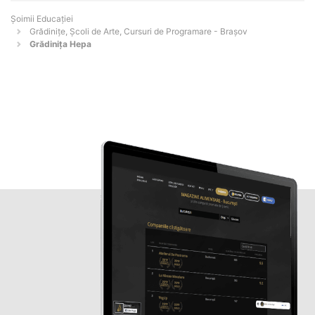
Șoimii Educației
Grădinițe, Școli de Arte, Cursuri de Programare - Braşov
Grădinița Hepa