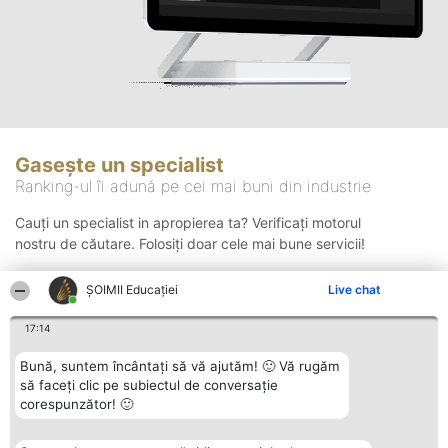
Gasește un specialist
Ranking-ul îi adună pe cei mai buni din industrie
Cauți un specialist in apropierea ta? Verificați motorul
nostru de căutare. Folosiți doar cele mai bune servicii!
ȘOIMII Educației
Live chat
Căutare
17:14
Bună, suntem încântați să vă ajutăm! 🙂 Vă rugăm
să faceți clic pe subiectul de conversație
corespunzător! 🙂