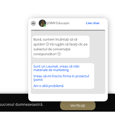
ȘOIMII Educației
Live chat
08:11
Bună, suntem încântați să vă
ajutăm! 🙂 Vă rugăm să faceți clic pe
subiectul de conversație
corespunzător! 🙂
Sunt un Laureat, vreau să ridic
materiale de marketing
Vreau să-mi înscriu firma in proiectul
Șoimii
Am o altă problemă
e succesul dumneavoastră.
Verificați