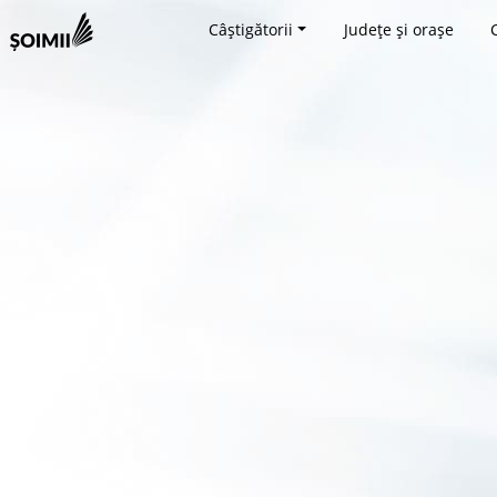
Câștigătorii
Județe și orașe