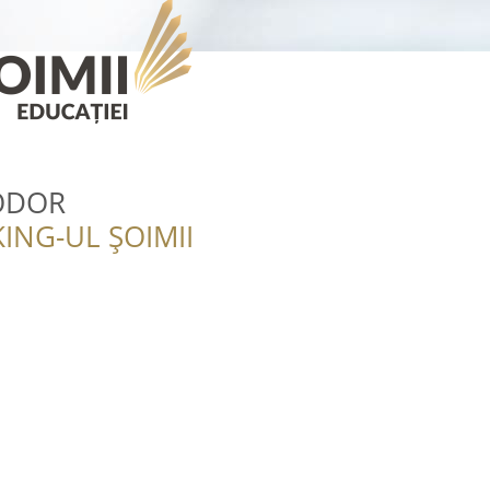
EODOR
ING-UL ȘOIMII