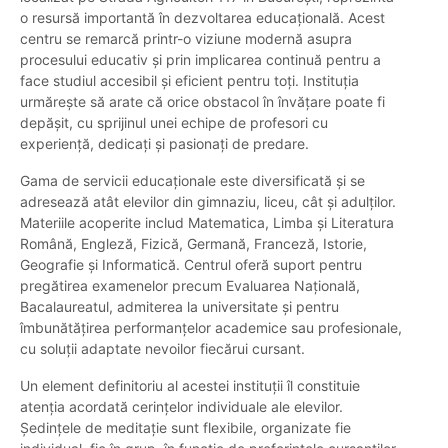
o resursă importantă în dezvoltarea educațională. Acest
centru se remarcă printr-o viziune modernă asupra
procesului educativ și prin implicarea continuă pentru a
face studiul accesibil și eficient pentru toți. Instituția
urmărește să arate că orice obstacol în învățare poate fi
depășit, cu sprijinul unei echipe de profesori cu
experiență, dedicați și pasionați de predare.
Gama de servicii educaționale este diversificată și se
adresează atât elevilor din gimnaziu, liceu, cât și adulților.
Materiile acoperite includ Matematica, Limba și Literatura
Română, Engleză, Fizică, Germană, Franceză, Istorie,
Geografie și Informatică. Centrul oferă suport pentru
pregătirea examenelor precum Evaluarea Națională,
Bacalaureatul, admiterea la universitate și pentru
îmbunătățirea performanțelor academice sau profesionale,
cu soluții adaptate nevoilor fiecărui cursant.
Un element definitoriu al acestei instituții îl constituie
atenția acordată cerințelor individuale ale elevilor.
Ședințele de meditație sunt flexibile, organizate fie