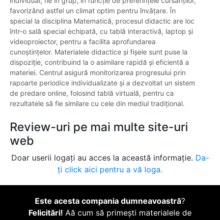
individual, fie în grup, în funcție de preferințele cursanților,
favorizând astfel un climat optim pentru învățare. În
special la disciplina Matematică, procesul didactic are loc
într-o sală special echipată, cu tablă interactivă, laptop și
videoproiector, pentru a facilita aprofundarea
cunoștințelor. Materialele didactice și fișele sunt puse la
dispoziție, contribuind la o asimilare rapidă și eficientă a
materiei. Centrul asigură monitorizarea progresului prin
rapoarte periodice individualizate și a dezvoltat un sistem
de predare online, folosind tablă virtuală, pentru ca
rezultatele să fie similare cu cele din mediul tradițional.
Review-uri pe mai multe site-uri
web
Doar userii logați au acces la această informație.
Da-
ți click aici pentru a vă loga.
Este acesta compania dumneavoastră
?
Felicitări!
Aă cum să primești materialele de