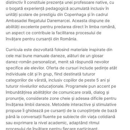
distinctiv îl constituie prezența unei profesoare native, cu
o bogată experiență pedagogică acumulată inclusiv în
unități școlare de prestigiu din Copenhaga și în cadrul
Ambasadei Regatului Danemarcei. Aceasta dispune de
abilități excelente pentru predarea direct în limba română,
un aspect ce contribuie la facilitarea procesului de
învățare pentru cursanții din România.
Curricula este dezvoltată folosind materiale inspirate din
cele mai bune manuale daneze, alături de un glosar
danez-român personalizat, menit să răspundă nevoilor
specifice ale elevilor. Oferta de cursuri include ședințe atât
individuale cât și în grup, fiind destinată tuturor
categoriilor de vârstă, inclusiv copiilor de peste 5 ani și
tuturor nivelurilor educaționale. Programele pun accent pe
îmbunătățirea abilităților de comunicare orală, dialog și
pronunție, considerate zone cheie și adesea dificile pentru
învățarea limbii daneze. Metodele interactive și stimulative
propuse îi ghidează pe cursanți de la cunoștințele de bază
până la conversații fluente pe subiecte din viața cotidiană
sau exprimare la nivel academic, adaptând ritmul
procesului de învățare pentru fiecare participant.