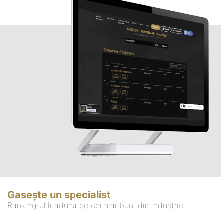
Gasește un specialist
Ranking-ul îi adună pe cei mai buni din industrie