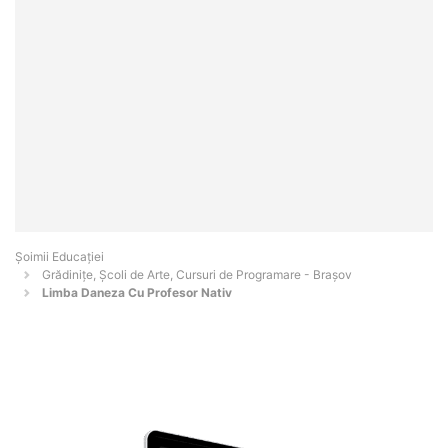
Șoimii Educației
Grădinițe, Școli de Arte, Cursuri de Programare - Braşov
Limba Daneza Cu Profesor Nativ