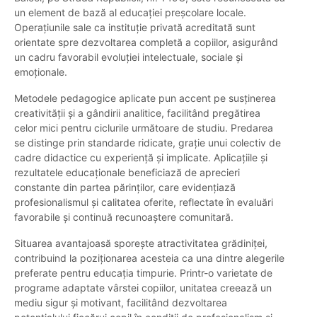
un element de bază al educației preșcolare locale.
Operațiunile sale ca instituție privată acreditată sunt
orientate spre dezvoltarea completă a copiilor, asigurând
un cadru favorabil evoluției intelectuale, sociale și
emoționale.
Metodele pedagogice aplicate pun accent pe susținerea
creativității și a gândirii analitice, facilitând pregătirea
celor mici pentru ciclurile următoare de studiu. Predarea
se distinge prin standarde ridicate, grație unui colectiv de
cadre didactice cu experiență și implicate. Aplicațiile și
rezultatele educaționale beneficiază de aprecieri
constante din partea părinților, care evidențiază
profesionalismul și calitatea oferite, reflectate în evaluări
favorabile și continuă recunoaștere comunitară.
Situarea avantajoasă sporește atractivitatea grădiniței,
contribuind la poziționarea acesteia ca una dintre alegerile
preferate pentru educația timpurie. Printr-o varietate de
programe adaptate vârstei copiilor, unitatea creează un
mediu sigur și motivant, facilitând dezvoltarea