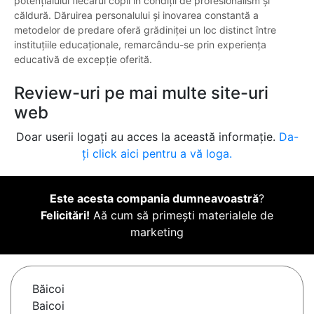
potențialului fiecărui copil în condiții de profesionalism și
căldură. Dăruirea personalului și inovarea constantă a
metodelor de predare oferă grădiniței un loc distinct între
instituțiile educaționale, remarcându-se prin experiența
educativă de excepție oferită.
Review-uri pe mai multe site-uri
web
Doar userii logați au acces la această informație.
Da-
ți click aici pentru a vă loga.
Este acesta compania dumneavoastră
?
Felicitări!
Aă cum să primești materialele de
marketing
Băicoi
Baicoi