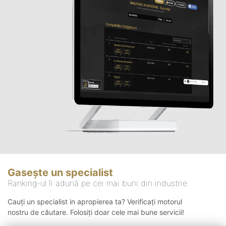
Gasește un specialist
Ranking-ul îi adună pe cei mai buni din industrie
Cauți un specialist in apropierea ta? Verificați motorul
nostru de căutare. Folosiți doar cele mai bune servicii!