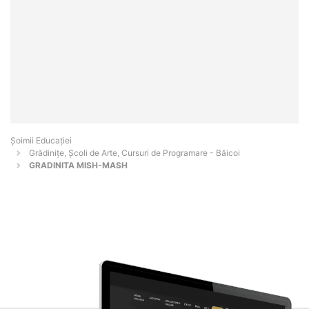
Șoimii Educației
Grădinițe, Școli de Arte, Cursuri de Programare - Băicoi
GRADINITA MISH-MASH