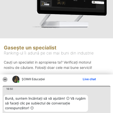
Gasește un specialist
Ranking-ul îi adună pe cei mai buni din industrie
Cauți un specialist in apropierea ta? Verificați motorul
nostru de căutare. Folosiți doar cele mai bune servicii!
ȘOIMII Educației
Live chat
Căutare
16:50
Bună, suntem încântați să vă ajutăm! 🙂 Vă rugăm
să faceți clic pe subiectul de conversație
corespunzător! 🙂