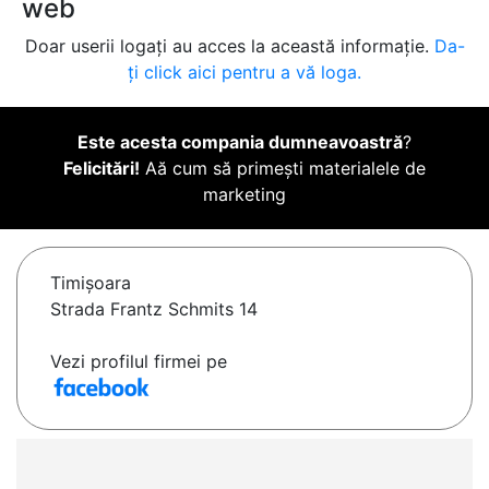
web
Doar userii logați au acces la această informație.
Da-
ți click aici pentru a vă loga.
Este acesta compania dumneavoastră
?
Felicitări!
Aă cum să primești materialele de
marketing
Timişoara
Strada Frantz Schmits 14
Vezi profilul firmei pe