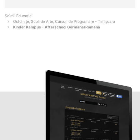
Șoimii Educației
Grădinițe, Școli de Arte, Cursuri de Programare - Timişoara
Kinder Kampus - Afterschool Germana/Romana