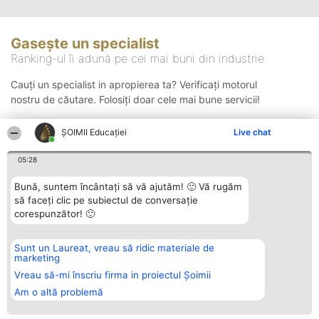
Gasește un specialist
Ranking-ul îi adună pe cei mai buni din industrie
Cauți un specialist in apropierea ta? Verificați motorul
nostru de căutare. Folosiți doar cele mai bune servicii!
ȘOIMII Educației
Live chat
Căutare
05:28
Bună, suntem încântați să vă ajutăm! 🙂 Vă rugăm
să faceți clic pe subiectul de conversație
corespunzător! 🙂
Sunt un Laureat, vreau să ridic materiale de
Organizator Ranking
Plebiscyt
Contact
marketing
BRIGHT SOLUTIONS BR SRL
Câștigătorii
Contact
Aleea Timisul De Sus 2 Bl. A30
Lista Tuturor
Vreau să-mi înscriu firma in proiectul Șoimii
Sc. A Et. 4 Ap. 13 Cod 061952
Laureaților
Am o altă problemă
București
Reguli
CUI 36737675
Statut
tel: +40 770 990 492
Politica de