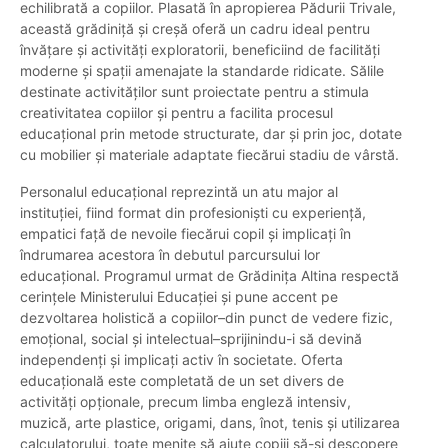
echilibrată a copiilor. Plasată în apropierea Pădurii Trivale,
această grădiniță și creșă oferă un cadru ideal pentru
învățare și activități exploratorii, beneficiind de facilități
moderne și spații amenajate la standarde ridicate. Sălile
destinate activităților sunt proiectate pentru a stimula
creativitatea copiilor și pentru a facilita procesul
educațional prin metode structurate, dar și prin joc, dotate
cu mobilier și materiale adaptate fiecărui stadiu de vârstă.
Personalul educațional reprezintă un atu major al
instituției, fiind format din profesioniști cu experiență,
empatici față de nevoile fiecărui copil și implicați în
îndrumarea acestora în debutul parcursului lor
educațional. Programul urmat de Grădinița Altina respectă
cerințele Ministerului Educației și pune accent pe
dezvoltarea holistică a copiilor–din punct de vedere fizic,
emoțional, social și intelectual–sprijinindu-i să devină
independenți și implicați activ în societate. Oferta
educațională este completată de un set divers de
activități opționale, precum limba engleză intensiv,
muzică, arte plastice, origami, dans, înot, tenis și utilizarea
calculatorului, toate menite să ajute copiii să-și descopere