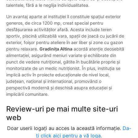
talentele, fără a le neglija individualitatea.
Un avantaj aparte al instituției îl constituie spațiul exterior
generos, de circa 1200 mp, creat special pentru
desfășurarea activităților afară. Acesta include teren
sportiv, piscină utilizabilă vara, spații de joacă cu jucării de
exterior, foișor pentru ateliere în aer liber și zone cu gazon
pentru relaxare.
Gradinița Altina
acordă atenție deosebită
alimentației, asigurând meniuri variate și echilibrate din
punct de vedere nutrițional, gătite în bucătărie proprie și
monitorizate de un medic nutriționist. În plus, instituția se
implică activ în proiecte educaționale de nivel local,
județean, național și internațional, promovând o
perspectivă modernă și deschisă asupra educației și
implicării comunitare.
Review-uri pe mai multe site-uri
web
Doar userii logați au acces la această informație.
Da-
ți click aici pentru a vă loga.