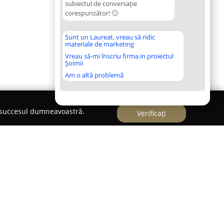
subiectul de conversație
corespunzător! 🙂
Sunt un Laureat, vreau să ridic
materiale de marketing
Vreau să-mi înscriu firma in proiectul
Șoimii
Am o altă problemă
e succesul dumneavoastră.
Verificați
de limbi străine
FollowMe București
s-a impus ca