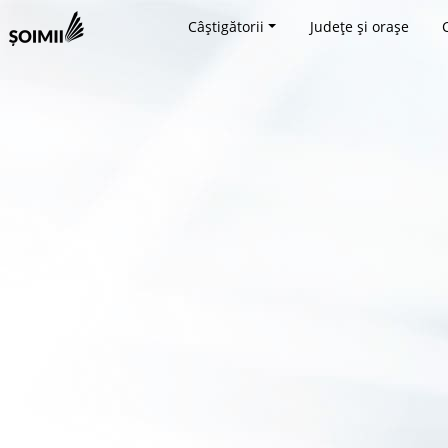
Câștigătorii
Județe și orașe