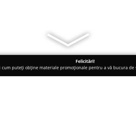
Felicitări!
ți cum puteți obține materiale promoționale pentru a vă bucura d
ri de Programare - Bucureşti
FollowMe Bucuresti
Despre companie:
De peste două decenii, școala 