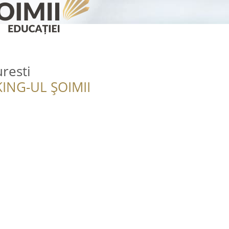
resti
ING-UL ȘOIMII