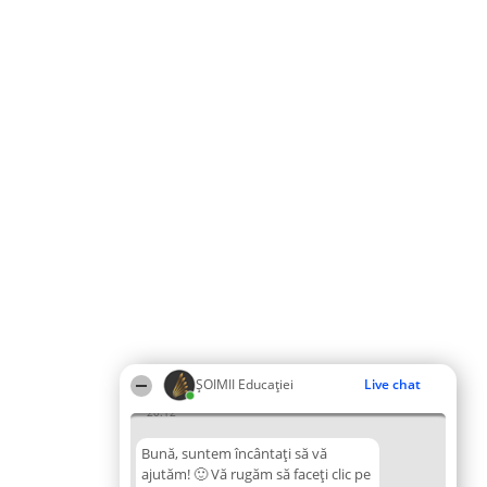
ȘOIMII Educației
Live chat
20:12
Bună, suntem încântați să vă
ajutăm! 🙂 Vă rugăm să faceți clic pe