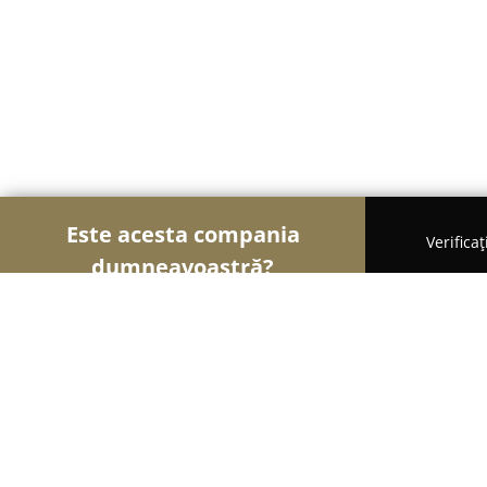
Este acesta compania
Verifica
dumneavoastră?
Șoimii Educației
Grădinițe, Școli de Arte, Cursu
FollowMe Bucuresti