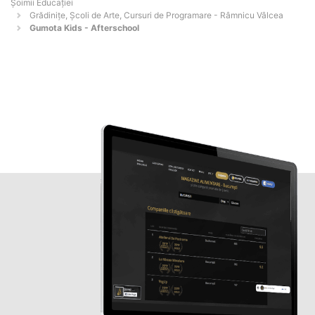
Șoimii Educației
Grădinițe, Școli de Arte, Cursuri de Programare - Râmnicu Vâlcea
Gumota Kids - Afterschool