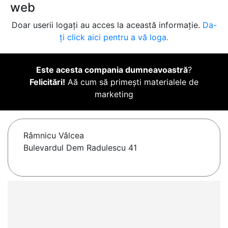
web
Doar userii logați au acces la această informație.
Da-
ți click aici pentru a vă loga.
Este acesta compania dumneavoastră
?
Felicitări!
Aă cum să primești materialele de
marketing
Râmnicu Vâlcea
Bulevardul Dem Radulescu 41