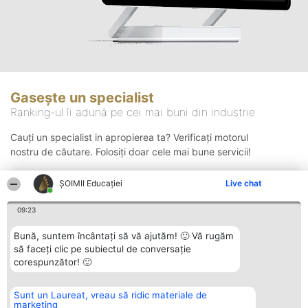
Gasește un specialist
Ranking-ul îi adună pe cei mai buni din industrie
Cauți un specialist in apropierea ta? Verificați motorul
nostru de căutare. Folosiți doar cele mai bune servicii!
ȘOIMII Educației
Live chat
Căutare
09:23
Bună, suntem încântați să vă ajutăm! 🙂 Vă rugăm
să faceți clic pe subiectul de conversație
corespunzător! 🙂
Sunt un Laureat, vreau să ridic materiale de
Organizator Ranking
Plebiscyt
Contact
marketing
BRIGHT SOLUTIONS BR SRL
Câștigătorii
Contact