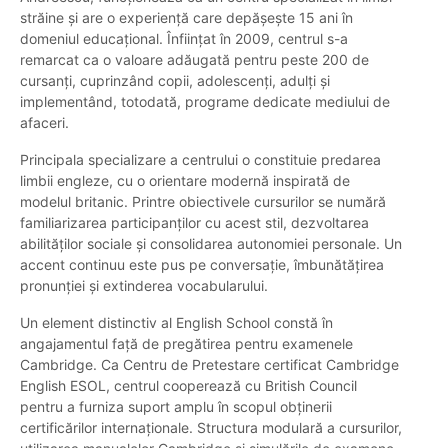
străine și are o experiență care depășește 15 ani în
domeniul educațional. Înființat în 2009, centrul s-a
remarcat ca o valoare adăugată pentru peste 200 de
cursanți, cuprinzând copii, adolescenți, adulți și
implementând, totodată, programe dedicate mediului de
afaceri.
Principala specializare a centrului o constituie predarea
limbii engleze, cu o orientare modernă inspirată de
modelul britanic. Printre obiectivele cursurilor se numără
familiarizarea participanților cu acest stil, dezvoltarea
abilităților sociale și consolidarea autonomiei personale. Un
accent continuu este pus pe conversație, îmbunătățirea
pronunției și extinderea vocabularului.
Un element distinctiv al English School constă în
angajamentul față de pregătirea pentru examenele
Cambridge. Ca Centru de Pretestare certificat Cambridge
English ESOL, centrul cooperează cu British Council
pentru a furniza suport amplu în scopul obținerii
certificărilor internaționale. Structura modulară a cursurilor,