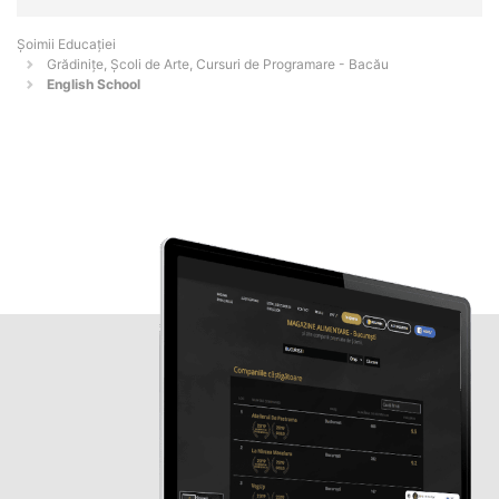
Șoimii Educației
Grădinițe, Școli de Arte, Cursuri de Programare - Bacău
English School