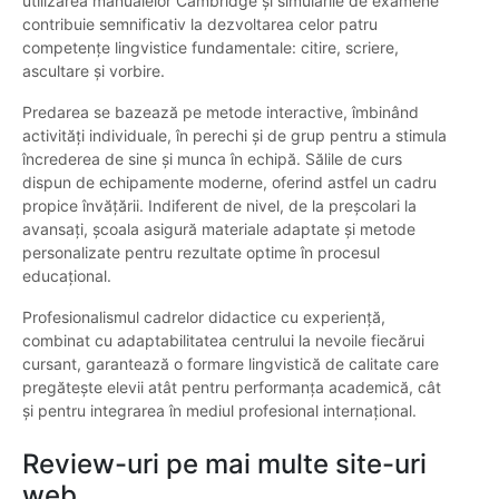
utilizarea manualelor Cambridge și simulările de examene
contribuie semnificativ la dezvoltarea celor patru
competențe lingvistice fundamentale: citire, scriere,
ascultare și vorbire.
Predarea se bazează pe metode interactive, îmbinând
activități individuale, în perechi și de grup pentru a stimula
încrederea de sine și munca în echipă. Sălile de curs
dispun de echipamente moderne, oferind astfel un cadru
propice învățării. Indiferent de nivel, de la preșcolari la
avansați, școala asigură materiale adaptate și metode
personalizate pentru rezultate optime în procesul
educațional.
Profesionalismul cadrelor didactice cu experiență,
combinat cu adaptabilitatea centrului la nevoile fiecărui
cursant, garantează o formare lingvistică de calitate care
pregătește elevii atât pentru performanța academică, cât
și pentru integrarea în mediul profesional internațional.
Review-uri pe mai multe site-uri
web