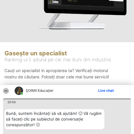
Gasește un specialist
Ranking-ul îi adună pe cei mai buni din industrie
Cauți un specialist in apropierea ta? Verificați motorul
nostru de căutare. Folosiți doar cele mai bune servicii!
ȘOIMII Educației
Live chat
Căutare
20:54
Bună, suntem încântați să vă ajutăm! 🙂 Vă rugăm
să faceți clic pe subiectul de conversație
corespunzător! 🙂