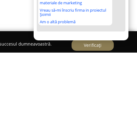
materiale de marketing
Vreau să-mi înscriu firma in proiectul
Șoimii
Am o altă problemă
e succesul dumneavoastră.
Verificați
 actor important pe piața de edituri din
d exclusiv pe publicarea de cărți și lucrări cu
rezența companiei pe piața locală a început în
re cu respectatul grup editorial german C.H.
din 1763 și care este cunoscut drept unul dintre