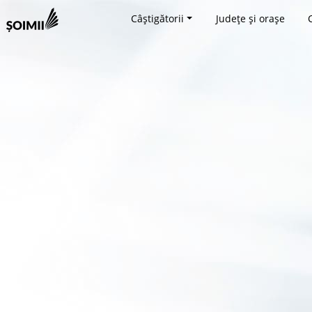
Câștigătorii
Județe și orașe