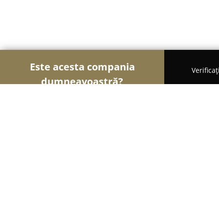
Este acesta compania
Verifica
dumneavoastră?
Șoimii Educației
Grădinițe, Școli de Arte, Cursu
Editura C.H. Beck