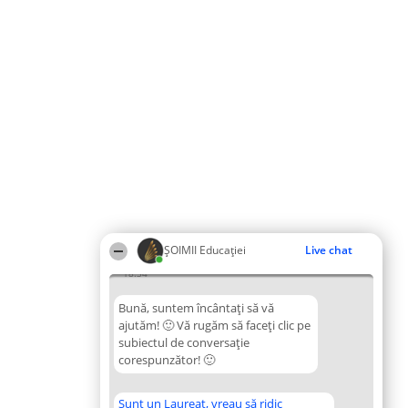
ȘOIMII Educației
Live chat
18:34
Bună, suntem încântați să vă
ajutăm! 🙂 Vă rugăm să faceți clic pe
subiectul de conversație
corespunzător! 🙂
Sunt un Laureat, vreau să ridic