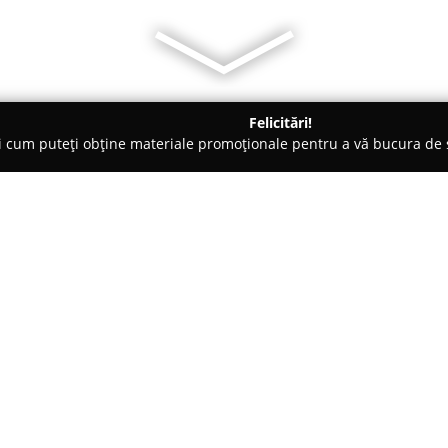
Felicitări!
ți cum puteți obține materiale promoționale pentru a vă bucura d
ri de Programare - Bucureşti
Editura C.H. Beck
Despre companie:
Editura C.H. Beck
reprezintă un
România, concentrându-se în mo
specific juridic și economic. P
1998, pornind de la o colabora
Arată mai multe >>
BECK, cu o tradiție ce datează 