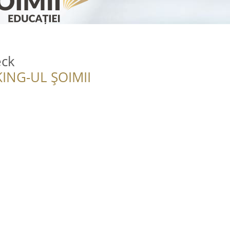
eck
ING-UL ȘOIMII