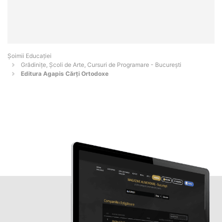
Șoimii Educației
Grădinițe, Școli de Arte, Cursuri de Programare - Bucureşti
Editura Agapis Cărți Ortodoxe