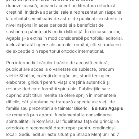
duhovnicească, punând accent pe literatura ortodoxă
creștină. Inițiativa apariției sale a reprezentat un răspuns
la deficitul semnificativ de astfel de publicații existente la
nivel național în acea perioadă și a beneficiat de
susținerea părintelui Nicodim Măndiță. În decursul anilor,
Agapis și-a extins în mod considerabil portofoliul editorial,
incluzând atât opere ale autorilor români, cât și traduceri
de excepție din repertoriul ortodox internațional.
Prin intermediul cărților tipărite de această editură,
publicul are acces la o varietate de subiecte, precum
viețile Sfinților, colecții de rugăciuni, studii teologice
elaborate, ghiduri pentru viața creștină autentică și
resurse dedicate formării spirituale. Publicațiile sale
cuprind atât titluri menite să ofere sprijin în momentele
dificile, cât și volume ce tratează aspecte ale vieții de
familie sau prezentări ale tainelor Bisericii.
Editura Agapis
se remarcă prin aportul fundamental la consolidarea
spiritualității în România, iar fidelitatea față de principiile
ortodoxe o recomandă drept reper pentru credincioșii
locali. Sediul editurii este situat pe Strada Mențiunii nr. 7