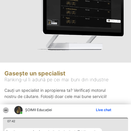
Gasește un specialist
Ranking-ul îi adună pe cei mai buni din industrie
Cauți un specialist in apropierea ta? Verificați motorul
nostru de căutare. Folosiți doar cele mai bune servicii!
ȘOIMII Educației
Live chat
Căutare
07:42