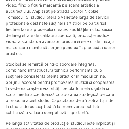
video, fiind o figură marcantă pe scena artistică a
Bucureștiului. Amplasat pe Strada Doctor Nicolae
Tomescu 15, studioul oferă o varietate largă de servicii
profesionale destinate susținerii artiștilor pe parcursul
fiecărei faze a procesului creativ. Facilitățile includ sesiuni
de înregistrare de calitate superioară, producție audio-
video la standarde avansate, precum și servicii de mixaj și
masterizare menite să sprijine punerea în practică a ideilor
artistice.
Studioul se remarcă printr-o abordare integrată,
combinând infrastructura tehnică performantă cu o
susținere consistentă oferită artiștilor în mediul online.
Sprijinul acordat pentru promovarea muzicii și cooperarea
în vederea creșterii vizibilității pe platformele digitale și
social media accentuează colaborarea strategică pe care
o propune acest studio. Capacitatea de a însoti artiștii de
la stadiul de concept până la promovarea publică
subliniază o valoare competitivă importantă.
Pe lângă activitatea de producție, studioul este implicat și