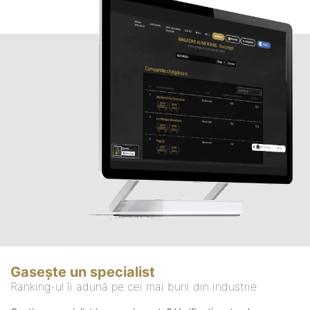
Gasește un specialist
Ranking-ul îi adună pe cei mai buni din industrie