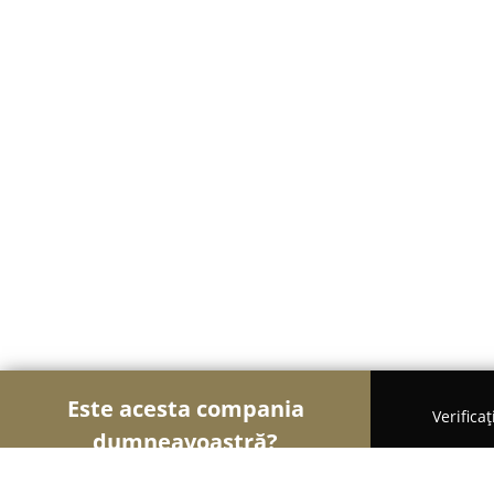
Este acesta compania
Verifica
dumneavoastră?
Șoimii Educației
Grădinițe, Școli de Arte, Cursur