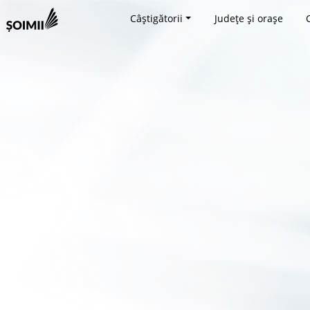
Câștigătorii
Județe și orașe