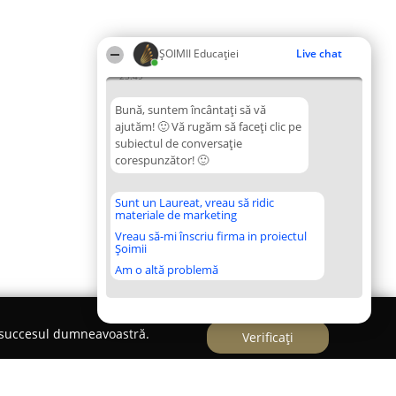
ȘOIMII Educației
Live chat
23:49
Bună, suntem încântați să vă
ajutăm! 🙂 Vă rugăm să faceți clic pe
subiectul de conversație
corespunzător! 🙂
Sunt un Laureat, vreau să ridic
materiale de marketing
Vreau să-mi înscriu firma in proiectul
Șoimii
Am o altă problemă
e succesul dumneavoastră.
Verificați