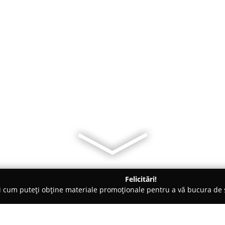
Felicitări!
ți cum puteți obține materiale promoționale pentru a vă bucura d
i de Programare - Ploieşti