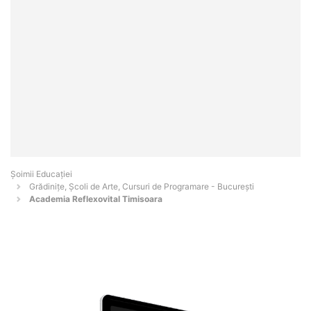
Șoimii Educației
Grădinițe, Școli de Arte, Cursuri de Programare - Bucureşti
Academia Reflexovital Timisoara