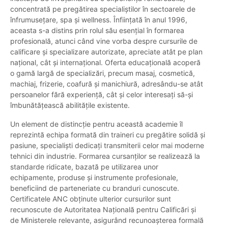
concentrată pe pregătirea specialiștilor în sectoarele de
înfrumusețare, spa și wellness. Înființată în anul 1996,
aceasta s-a distins prin rolul său esențial în formarea
profesională, atunci când vine vorba despre cursurile de
calificare și specializare autorizate, apreciate atât pe plan
național, cât și internațional. Oferta educațională acoperă
o gamă largă de specializări, precum masaj, cosmetică,
machiaj, frizerie, coafură și manichiură, adresându-se atât
persoanelor fără experiență, cât și celor interesați să-și
îmbunătățească abilitățile existente.
Un element de distincție pentru această academie îl
reprezintă echipa formată din traineri cu pregătire solidă și
pasiune, specialiști dedicați transmiterii celor mai moderne
tehnici din industrie. Formarea cursanților se realizează la
standarde ridicate, bazată pe utilizarea unor
echipamente, produse și instrumente profesionale,
beneficiind de parteneriate cu branduri cunoscute.
Certificatele ANC obținute ulterior cursurilor sunt
recunoscute de Autoritatea Națională pentru Calificări și
de Ministerele relevante, asigurând recunoașterea formală