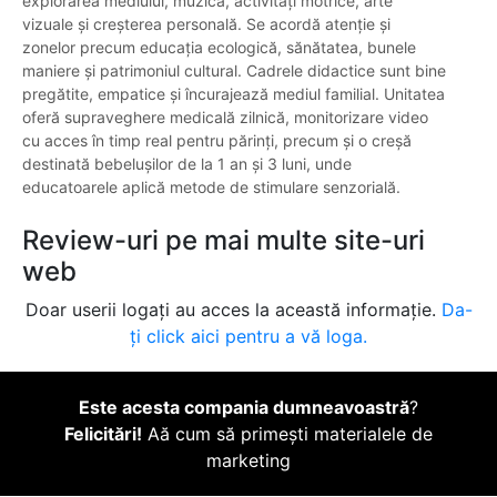
explorarea mediului, muzica, activități motrice, arte
vizuale și creșterea personală. Se acordă atenție și
zonelor precum educația ecologică, sănătatea, bunele
maniere și patrimoniul cultural. Cadrele didactice sunt bine
pregătite, empatice și încurajează mediul familial. Unitatea
oferă supraveghere medicală zilnică, monitorizare video
cu acces în timp real pentru părinți, precum și o creșă
destinată bebelușilor de la 1 an și 3 luni, unde
educatoarele aplică metode de stimulare senzorială.
Review-uri pe mai multe site-uri
web
Doar userii logați au acces la această informație.
Da-
ți click aici pentru a vă loga.
Este acesta compania dumneavoastră
?
Felicitări!
Aă cum să primești materialele de
marketing