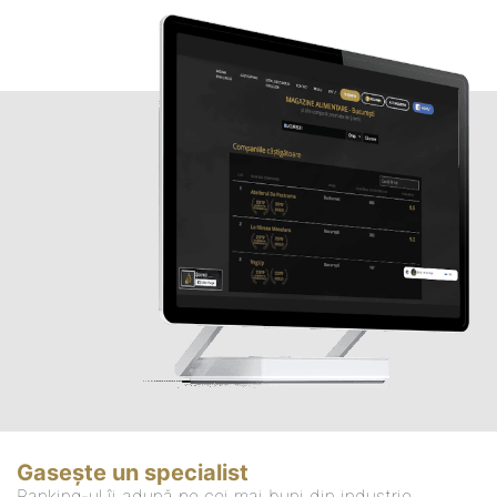
Gasește un specialist
Ranking-ul îi adună pe cei mai buni din industrie