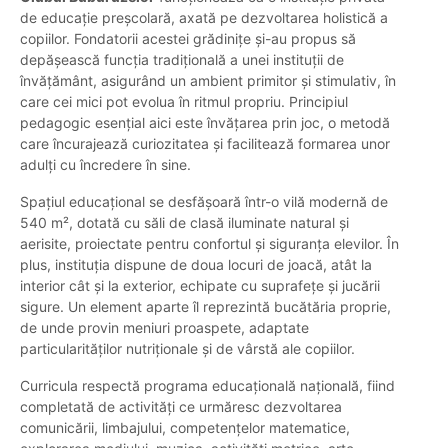
de educație preșcolară, axată pe dezvoltarea holistică a
copiilor. Fondatorii acestei grădinițe și-au propus să
depășească funcția tradițională a unei instituții de
învățământ, asigurând un ambient primitor și stimulativ, în
care cei mici pot evolua în ritmul propriu. Principiul
pedagogic esențial aici este învățarea prin joc, o metodă
care încurajează curiozitatea și facilitează formarea unor
adulți cu încredere în sine.
Spațiul educațional se desfășoară într-o vilă modernă de
540 m², dotată cu săli de clasă iluminate natural și
aerisite, proiectate pentru confortul și siguranța elevilor. În
plus, instituția dispune de doua locuri de joacă, atât la
interior cât și la exterior, echipate cu suprafețe și jucării
sigure. Un element aparte îl reprezintă bucătăria proprie,
de unde provin meniuri proaspete, adaptate
particularităților nutriționale și de vârstă ale copiilor.
Curricula respectă programa educațională națională, fiind
completată de activități ce urmăresc dezvoltarea
comunicării, limbajului, competențelor matematice,