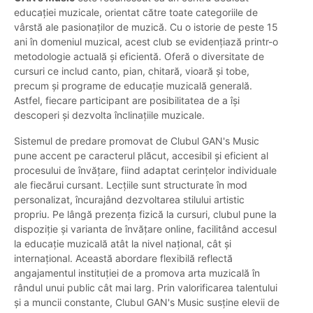
educației muzicale, orientat către toate categoriile de
vârstă ale pasionaților de muzică. Cu o istorie de peste 15
ani în domeniul muzical, acest club se evidențiază printr-o
metodologie actuală și eficientă. Oferă o diversitate de
cursuri ce includ canto, pian, chitară, vioară și tobe,
precum și programe de educație muzicală generală.
Astfel, fiecare participant are posibilitatea de a își
descoperi și dezvolta înclinațiile muzicale.
Sistemul de predare promovat de Clubul GAN's Music
pune accent pe caracterul plăcut, accesibil și eficient al
procesului de învățare, fiind adaptat cerințelor individuale
ale fiecărui cursant. Lecțiile sunt structurate în mod
personalizat, încurajând dezvoltarea stilului artistic
propriu. Pe lângă prezența fizică la cursuri, clubul pune la
dispoziție și varianta de învățare online, facilitând accesul
la educație muzicală atât la nivel național, cât și
internațional. Această abordare flexibilă reflectă
angajamentul instituției de a promova arta muzicală în
rândul unui public cât mai larg. Prin valorificarea talentului
și a muncii constante, Clubul GAN's Music susține elevii de