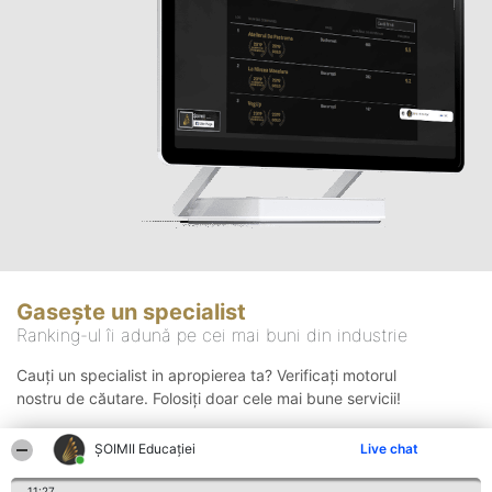
Gasește un specialist
Ranking-ul îi adună pe cei mai buni din industrie
Cauți un specialist in apropierea ta? Verificați motorul
nostru de căutare. Folosiți doar cele mai bune servicii!
ȘOIMII Educației
Live chat
Căutare
11:27