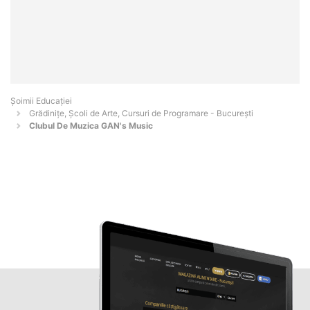
Șoimii Educației
Grădinițe, Școli de Arte, Cursuri de Programare - Bucureşti
Clubul De Muzica GAN's Music