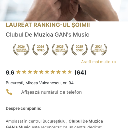
LAUREAT RANKING-UL ȘOIMII
Clubul De Muzica GAN's Music
Arată mai multe >>
9.6
(64)
Bucureşti, Mircea Vulcanescu, nr. 94
Afișează numărul de telefon
Despre companie:
Amplasat în centrul Bucureștiului,
Clubul De Muzica
GAN's Music
este recunoscut ca un centru dedicat