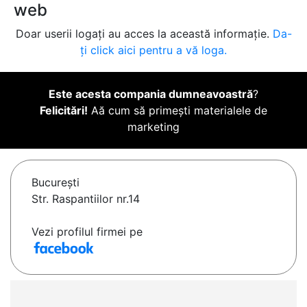
web
Doar userii logați au acces la această informație.
Da-
ți click aici pentru a vă loga.
Este acesta compania dumneavoastră
?
Felicitări!
Aă cum să primești materialele de
marketing
Bucureşti
Str. Raspantiilor nr.14
Vezi profilul firmei pe