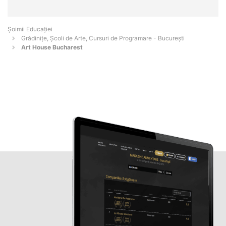
Șoimii Educației
Grădinițe, Școli de Arte, Cursuri de Programare - Bucureşti
Art House Bucharest