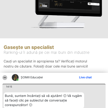
Gasește un specialist
Ranking-ul îi adună pe cei mai buni din industrie
Cauți un specialist in apropierea ta? Verificați motorul
nostru de căutare. Folosiți doar cele mai bune servicii!
ȘOIMII Educației
Live chat
Căutare
14:15
Bună, suntem încântați să vă ajutăm! 🙂 Vă rugăm
să faceți clic pe subiectul de conversație
corespunzător! 🙂