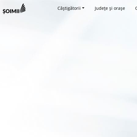
Câștigătorii
Județe și orașe