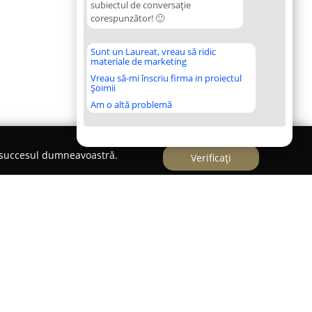
subiectul de conversație
corespunzător! 🙂
Sunt un Laureat, vreau să ridic
materiale de marketing
Vreau să-mi înscriu firma in proiectul
Șoimii
Am o altă problemă
e succesul dumneavoastră.
Verificați
cilor"
Piticilor
din București oferă un cadru optim