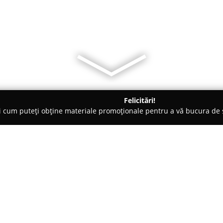
Felicitări!
ți cum puteți obține materiale promoționale pentru a vă bucura d
ri de Programare - Bucureşti
Centrul educational "Academia Piti
ilor"
Despre companie:
Centrul Educațional Academia 