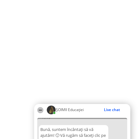
ȘOIMII Educației
Live chat
19:15
Bună, suntem încântați să vă
ajutăm! 🙂 Vă rugăm să faceți clic pe