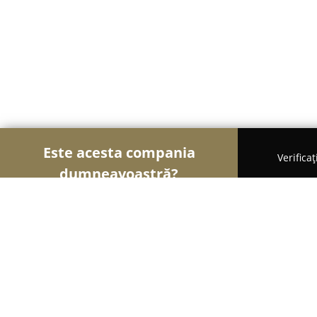
Este acesta compania
Verifica
dumneavoastră?
Șoimii Educației
Grădinițe, Școli de Arte, Cursu
Centrul educational "Academia Pitic