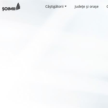
Câștigătorii
Județe și orașe