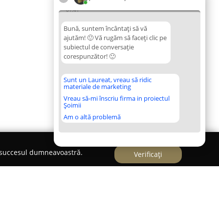
01:41
Bună, suntem încântați să vă
ajutăm! 🙂 Vă rugăm să faceți clic pe
subiectul de conversație
corespunzător! 🙂
Sunt un Laureat, vreau să ridic
materiale de marketing
Vreau să-mi înscriu firma in proiectul
Șoimii
Am o altă problemă
e succesul dumneavoastră.
Verificați