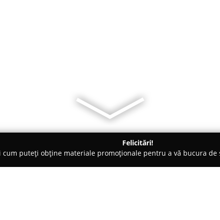
Felicitări!
ți cum puteți obține materiale promoționale pentru a vă bucura d
ri de Programare - Cluj-Napoca
Centrul Educational Unirea