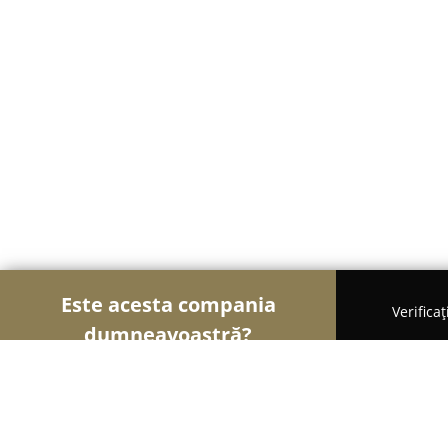
Este acesta compania
Verifica
dumneavoastră?
Șoimii Educației
Grădinițe, Școli de Arte, Cursu