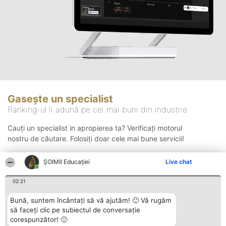
Gasește un specialist
Ranking-ul îi adună pe cei mai buni din industrie
Cauți un specialist in apropierea ta? Verificați motorul
nostru de căutare. Folosiți doar cele mai bune servicii!
ȘOIMII Educației
Live chat
Căutare
02:21
Bună, suntem încântați să vă ajutăm! 🙂 Vă rugăm
să faceți clic pe subiectul de conversație
corespunzător! 🙂