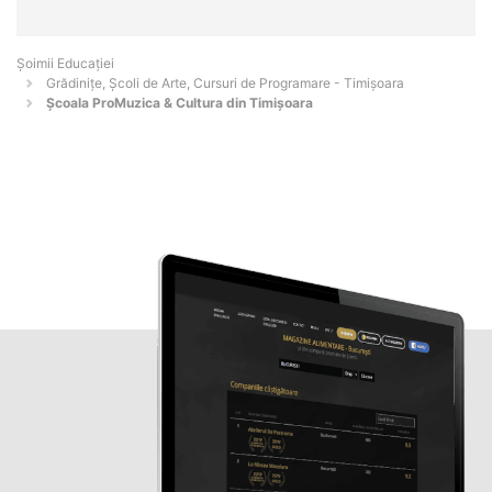
Șoimii Educației
Grădinițe, Școli de Arte, Cursuri de Programare - Timişoara
Şcoala ProMuzica & Cultura din Timişoara