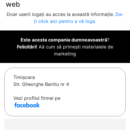
web
Doar userii logați au acces la această informație.
Da-
ți click aici pentru a vă loga.
Este acesta compania dumneavoastră
?
Felicitări!
Aă cum să primești materialele de
marketing
Timişoara
Str. Gheorghe Baritiu nr 4
Vezi profilul firmei pe