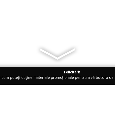
Felicitări!
ți cum puteți obține materiale promoționale pentru a vă bucura d
ri de Programare - Mangalia
DansArt Studio