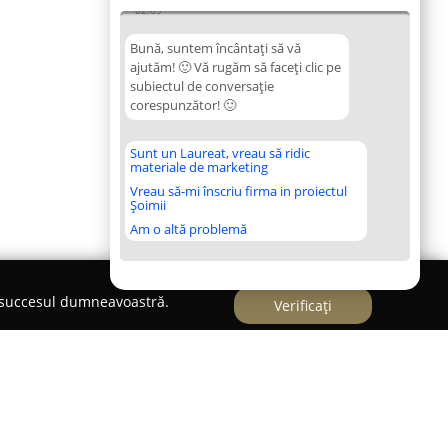
02:09
Bună, suntem încântați să vă
ajutăm! 🙂 Vă rugăm să faceți clic pe
subiectul de conversație
corespunzător! 🙂
Sunt un Laureat, vreau să ridic
materiale de marketing
Vreau să-mi înscriu firma in proiectul
Șoimii
Am o altă problemă
e succesul dumneavoastră.
Verificați