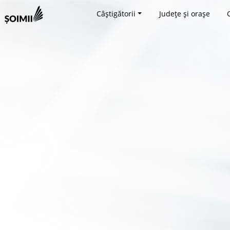
Câștigătorii
Județe și orașe