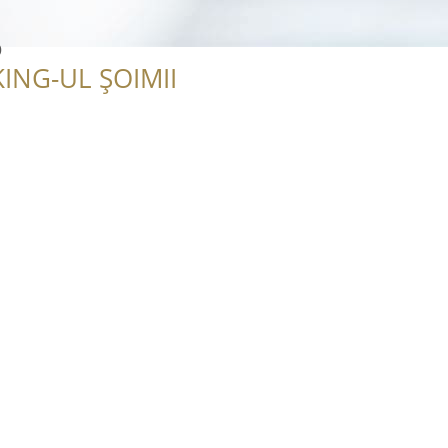
o
ING-UL ȘOIMII