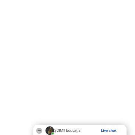
ȘOIMII Educației
Live chat